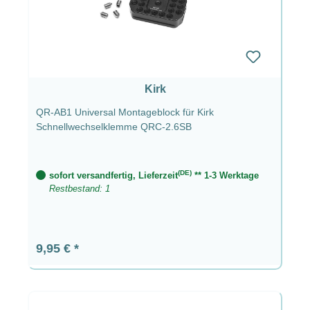
Kirk
QR-AB1 Universal Montageblock für Kirk
Schnellwechselklemme QRC-2.6SB
(DE)
sofort versandfertig, Lieferzeit
** 1-3 Werktage
Restbestand: 1
Regulärer Preis:
9,95 €