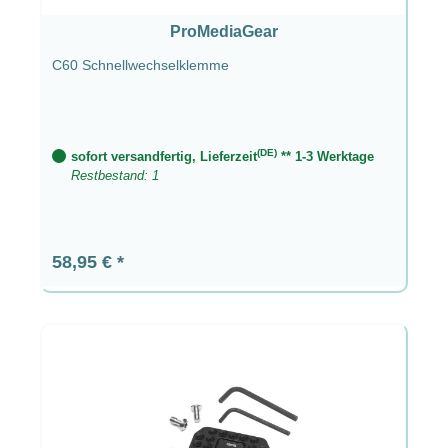
ProMediaGear
C60 Schnellwechselklemme
(DE)
sofort versandfertig, Lieferzeit
** 1-3 Werktage
Restbestand: 1
Regulärer Preis:
58,95 €