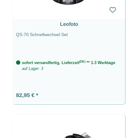
Leofoto
QS-70 Schnellwechsel-Set
(DE)
sofort versandfertig, Lieferzeit
** 1-3 Werktage
auf Lager: 3
Regulärer Preis:
82,95 €