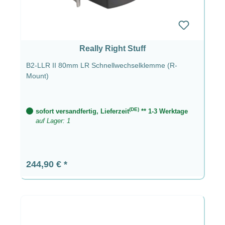
Really Right Stuff
B2-LLR II 80mm LR Schnellwechselklemme (R-
Mount)
(DE)
sofort versandfertig, Lieferzeit
** 1-3 Werktage
auf Lager: 1
Regulärer Preis:
244,90 €