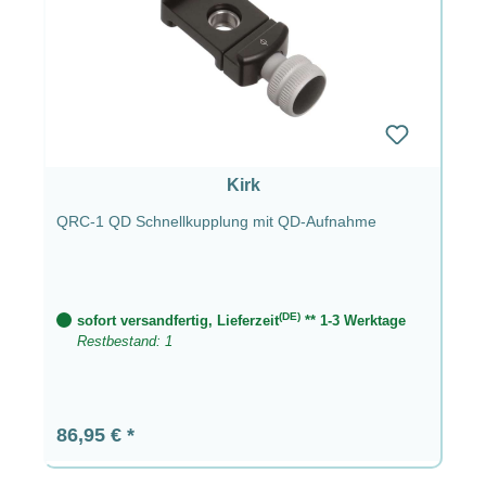
Kirk
QRC-1 QD Schnellkupplung mit QD-Aufnahme
(DE)
sofort versandfertig, Lieferzeit
** 1-3 Werktage
Restbestand: 1
Regulärer Preis:
86,95 €