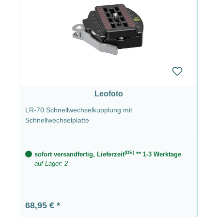
Leofoto
LR-70 Schnellwechselkupplung mit
Schnellwechselplatte
(DE)
sofort versandfertig, Lieferzeit
** 1-3 Werktage
auf Lager: 2
Regulärer Preis:
68,95 €