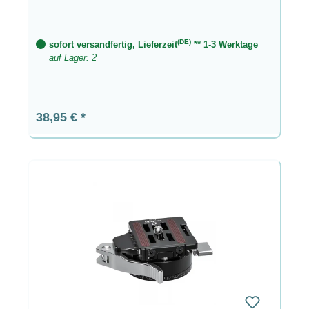
(DE)
sofort versandfertig, Lieferzeit
** 1-3 Werktage
auf Lager: 2
Regulärer Preis:
38,95 €