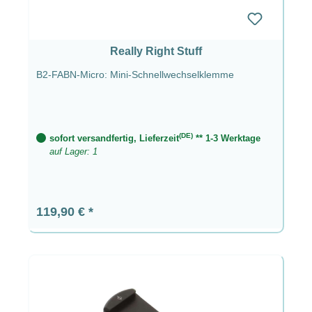
Really Right Stuff
B2-FABN-Micro: Mini-Schnellwechselklemme
(DE)
sofort versandfertig, Lieferzeit
** 1-3 Werktage
auf Lager: 1
Regulärer Preis:
119,90 €