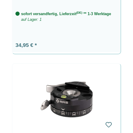
(DE)
sofort versandfertig, Lieferzeit
** 1-3 Werktage
auf Lager: 1
Regulärer Preis:
34,95 €