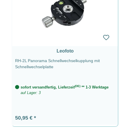
Leofoto
RH-2L Panorama Schnellwechselkupplung mit
Schnellwechselplatte
(DE)
sofort versandfertig, Lieferzeit
** 1-3 Werktage
auf Lager: 3
Regulärer Preis:
50,95 €