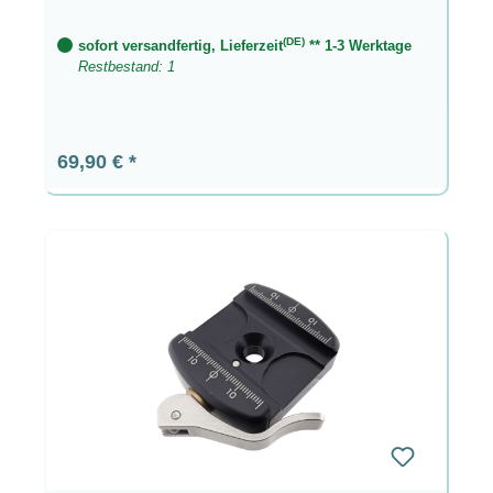
(DE)
sofort versandfertig, Lieferzeit
** 1-3 Werktage
Restbestand: 1
Regulärer Preis:
69,90 €