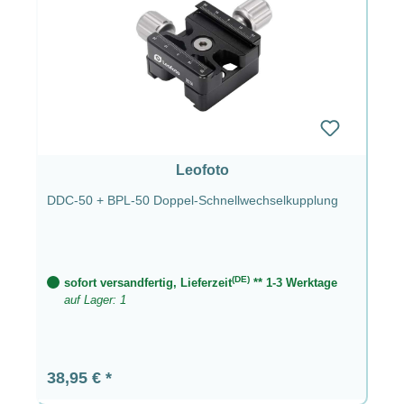
Leofoto
DDC-50 + BPL-50 Doppel-Schnellwechselkupplung
(DE)
sofort versandfertig, Lieferzeit
** 1-3 Werktage
auf Lager: 1
Regulärer Preis:
38,95 €