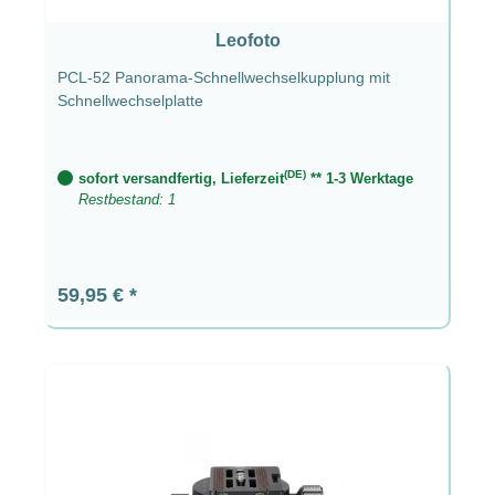
Leofoto
PCL-52 Panorama-Schnellwechselkupplung mit
Schnellwechselplatte
(DE)
sofort versandfertig, Lieferzeit
** 1-3 Werktage
Restbestand: 1
Regulärer Preis:
59,95 €