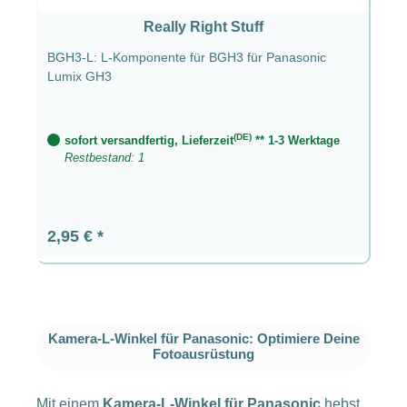
Really Right Stuff
BGH3-L: L-Komponente für BGH3 für Panasonic
Lumix GH3
(DE)
sofort versandfertig, Lieferzeit
** 1-3 Werktage
Restbestand: 1
Regulärer Preis:
2,95 €
Kamera-L-Winkel für Panasonic: Optimiere Deine
Fotoausrüstung
Mit einem
Kamera-L-Winkel für Panasonic
hebst