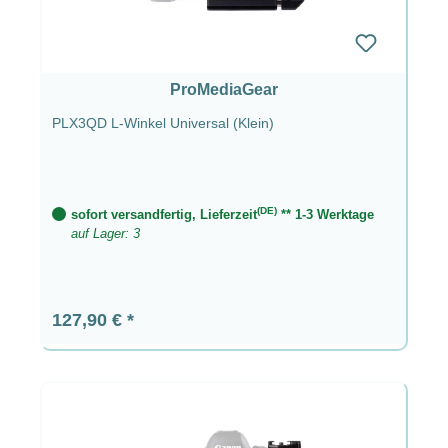
ProMediaGear
PLX3QD L-Winkel Universal (Klein)
(DE)
sofort versandfertig, Lieferzeit
** 1-3 Werktage
auf Lager: 3
Regulärer Preis:
127,90 €