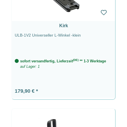
Kirk
ULB-1V2 Universeller L-Winkel -klein
(DE)
sofort versandfertig, Lieferzeit
** 1-3 Werktage
auf Lager: 1
Regulärer Preis:
179,90 €