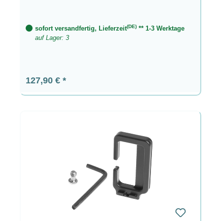
(DE)
sofort versandfertig, Lieferzeit
** 1-3 Werktage
auf Lager: 3
Regulärer Preis:
127,90 €