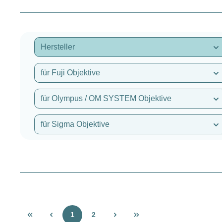
Hersteller
für Fuji Objektive
für Olympus / OM SYSTEM Objektive
für Sigma Objektive
Seite
Seite
1
2