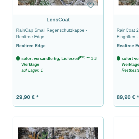
LensCoat
RainCap Small Regenschutzkappe -
RainCoat 2
Realtree Edge
Eingriffen 
Realtree Edge
Realtree 
(DE)
sofort versandfertig, Lieferzeit
** 1-3
sofort ve
Werktage
Werktag
auf Lager: 1
Restbest
Regulärer Preis:
Regulärer
29,90 €
89,90 €