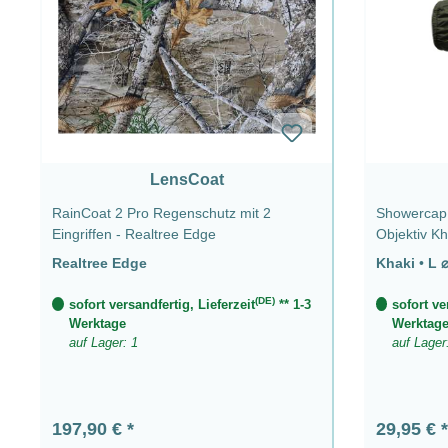
LensCoat
RainCoat 2 Pro Regenschutz mit 2
Showercap 
Eingriffen - Realtree Edge
Realtree Edge
Khaki
•
(DE)
sofort versandfertig, Lieferzeit
** 1-3
sofort ve
Werktage
Werktag
auf Lager: 1
auf Lager
Regulärer Preis:
Regulärer
197,90 €
29,95 €