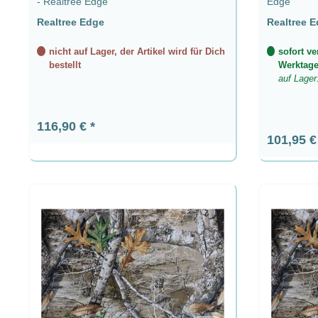
- Realtree Edge
Edge
Realtree Edge
Realtree 
nicht auf Lager, der Artikel wird für Dich
sofort ve
bestellt
Werktag
auf Lager
Regulärer Preis:
116,90 €
Regulärer
101,95 