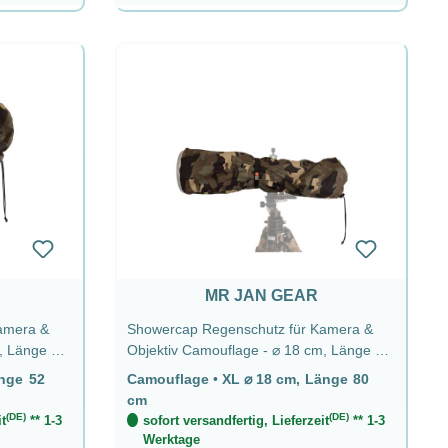
MR JAN GEAR
amera &
Showercap Regenschutz für Kamera &
52
Objektiv Camouflage - ⌀ 18 cm, Länge 80
cm
Camouflage
•
XL ⌀ 18 cm, Länge 80
cm
(DE)
(DE)
t
** 1-3
sofort versandfertig, Lieferzeit
** 1-3
Werktage