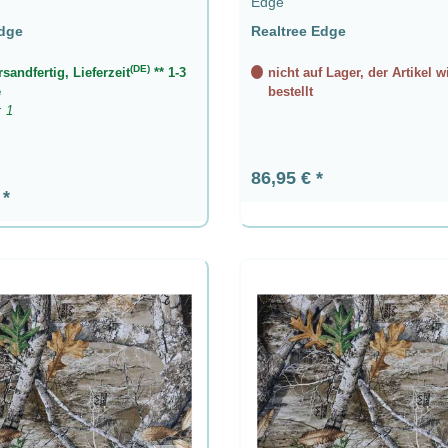
Edge
Edge
Realtree Edge
(DE)
rsandfertig, Lieferzeit
** 1-3
nicht auf Lager, der Artikel w
e
bestellt
: 1
Regulärer Preis:
86,95 €
 Preis:
€