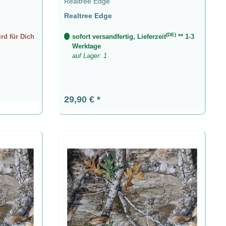
Realtree Edge
Realtree Edge
(DE)
ird für Dich
sofort versandfertig, Lieferzeit
** 1-3
Werktage
auf Lager: 1
Regulärer Preis:
29,90 €