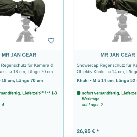
MR JAN GEAR
MR JAN GEAR
Regenschutz für Kamera &
Showercap Regenschutz für Kamera &
Objektiv Khaki - ⌀ 18 cm, Länge 70 cm
Objektiv Khaki 
L ⌀ 18 cm, Länge 70 cm
Khaki
•
M ⌀ 14 cm, Länge 
(DE)
rsandfertig, Lieferzeit
** 1-3
sofort versandfertig, Lieferzei
e
Werktage
: 4
auf Lager: 2
 Preis:
Regulärer Preis:
26,95 €