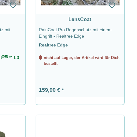
LensCoat
z mit
RainCoat Pro Regenschutz mit einem
Eingriff - Realtree Edge
Realtree Edge
(DE)
t
** 1-3
nicht auf Lager, der Artikel wird für Dich
bestellt
Regulärer Preis:
159,90 €