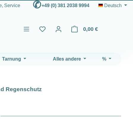
✆
fe, Service
+49 (0) 381 2038 9994
Deutsch
0,00 €
Warenkorb enthält 0 Positio
Tarnung
Alles andere
%
nd Regenschutz