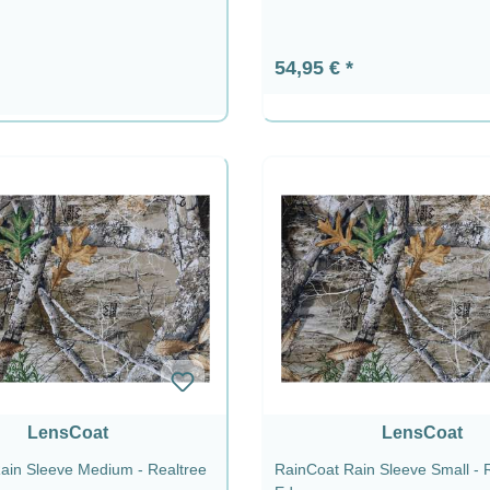
Regulärer Preis:
54,95 €
 Preis:
LensCoat
LensCoat
ain Sleeve Medium - Realtree
RainCoat Rain Sleeve Small - 