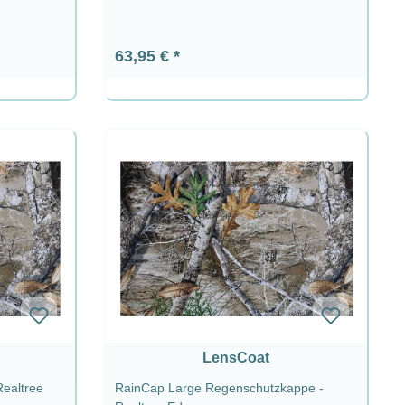
Regulärer Preis:
63,95 €
LensCoat
Realtree
RainCap Large Regenschutzkappe -