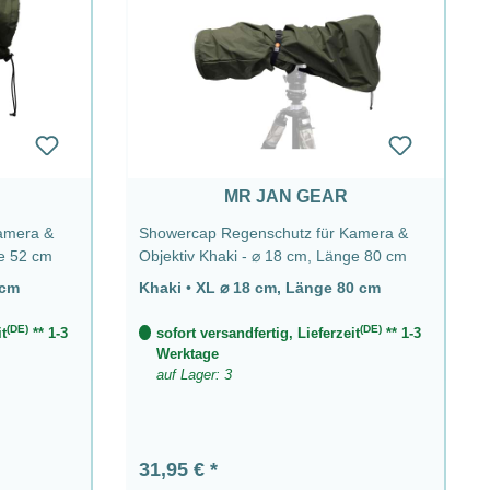
MR JAN GEAR
Showercap Regenschutz für Kamera &
- ⌀ 14 cm, Länge 52 cm
Objektiv Khaki - ⌀ 18 cm, Länge 80 cm
52 cm
Khaki
•
XL ⌀ 18 cm, Länge 80 cm
(DE)
(DE)
t
** 1-3
sofort versandfertig, Lieferzeit
** 1-3
Werktage
auf Lager: 3
Regulärer Preis:
31,95 €