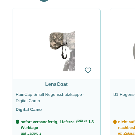
LensCoat
RainCap Small Regenschutzkappe -
B1 Regensc
Digital Camo
Digital Camo
(DE)
sofort versandfertig, Lieferzeit
** 1-3
nicht auf
Werktage
nachbest
auf Lager: 1
im Zulauf