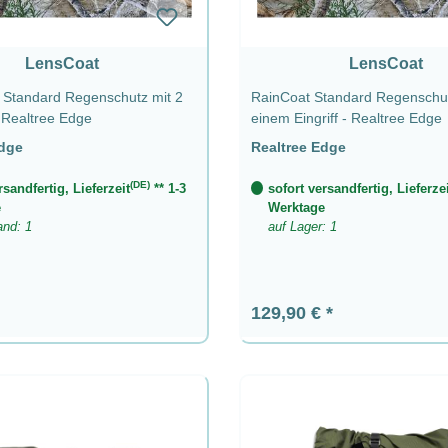
LensCoat
LensCoat
 Standard Regenschutz mit 2
RainCoat Standard Regenschut
- Realtree Edge
einem Eingriff - Realtree Edge
Edge
Realtree Edge
(DE)
rsandfertig, Lieferzeit
** 1-3
sofort versandfertig, Lieferzei
e
Werktage
and: 1
auf Lager: 1
 Preis:
Regulärer Preis:
129,90 €