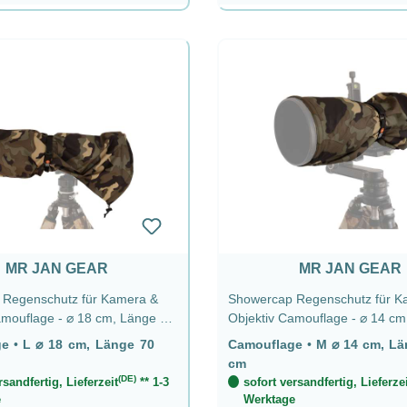
MR JAN GEAR
MR JAN GEAR
Regenschutz für Kamera &
Showercap Regenschutz für K
uflage - ⌀ 18 cm, Länge 70
Objektiv Camouflage - ⌀ 14 cm, Länge 
cm
ge
•
L ⌀ 18 cm, Länge 70
Camouflage
•
M ⌀ 14 cm, Länge 52
cm
(DE)
rsandfertig, Lieferzeit
** 1-3
sofort versandfertig, Lieferzei
e
Werktage