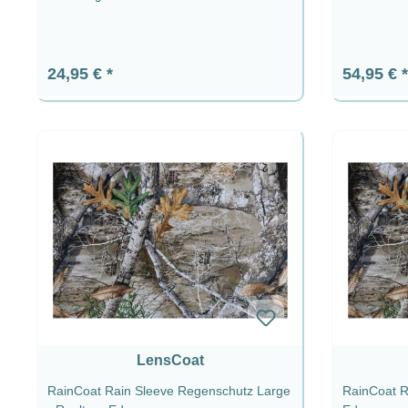
Regulärer Preis:
Regulärer
24,95 €
54,95 €
LensCoat
RainCoat Rain Sleeve Regenschutz Large
RainCoat R