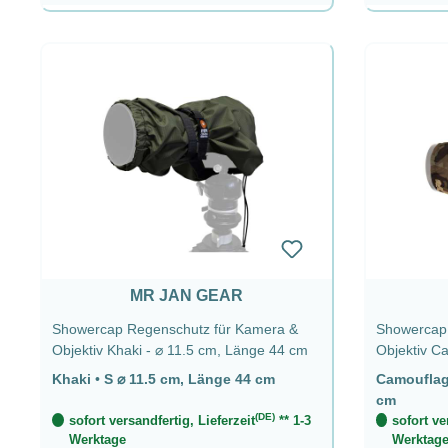
MR JAN GEAR
Showercap Regenschutz für Kamera &
Showercap 
Objektiv Khaki - ⌀ 11.5 cm, Länge 44 cm
Objektiv Camo
cm
Khaki
•
S ⌀ 11.5 cm, Länge 44 cm
Camoufla
cm
(DE)
sofort versandfertig, Lieferzeit
** 1-3
sofort ve
Werktage
Werktag