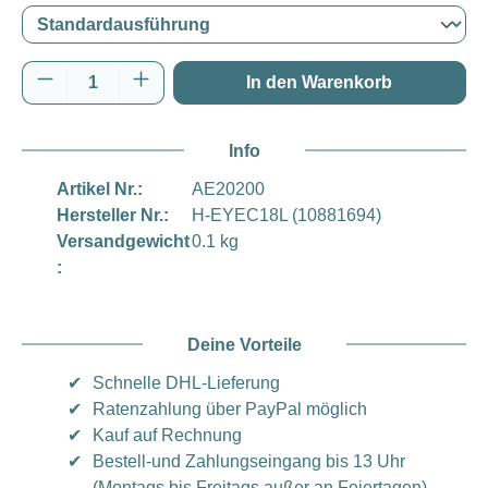
Produkt Anzahl: Gib den gewünschten Wert e
In den Warenkorb
Info
Artikel Nr.:
AE20200
Hersteller Nr.:
H-EYEC18L (10881694)
Versandgewicht
0.1 kg
:
Deine Vorteile
✔
Schnelle DHL-Lieferung
✔
Ratenzahlung über PayPal möglich
✔
Kauf auf Rechnung
✔
Bestell-und Zahlungseingang bis 13 Uhr
(Montags bis Freitags außer an Feiertagen) -