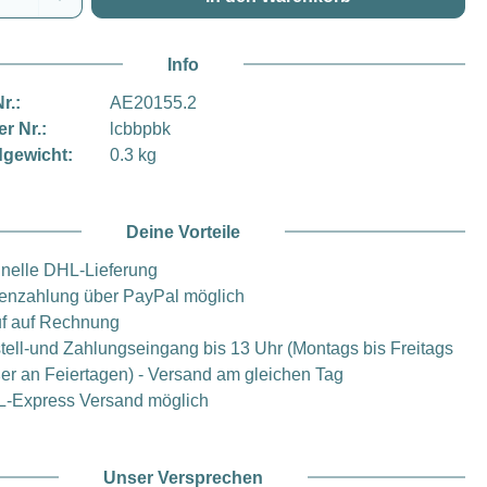
Info
r.:
AE20155.2
er Nr.:
lcbbpbk
gewicht:
0.3 kg
Deine Vorteile
nelle DHL-Lieferung
enzahlung über PayPal möglich
f auf Rechnung
tell-und Zahlungseingang bis 13 Uhr (Montags bis Freitags
er an Feiertagen) - Versand am gleichen Tag
-Express Versand möglich
Unser Versprechen