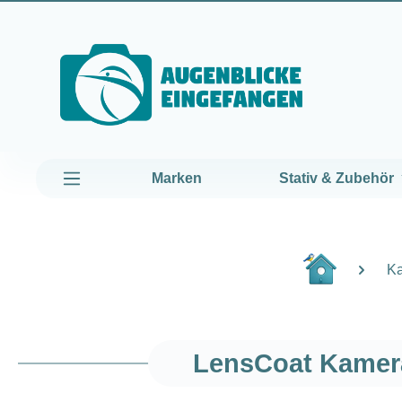
um Hauptinhalt springen
Zur Hauptnavigation springen
Marken
Stativ & Zubehör
K
LensCoat Kamer