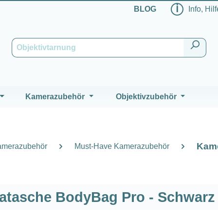
ℹ
BLOG
Info, Hil
Kamerazubehör
Objektivzubehör
Kam
amerazubehör
Must-Have Kamerazubehör
atasche BodyBag Pro - Schwarz