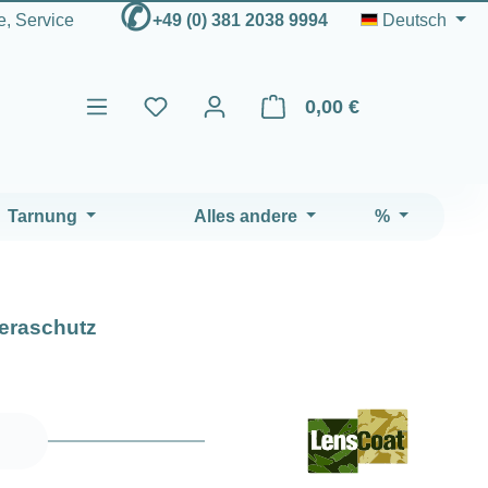
✆
fe, Service
+49 (0) 381 2038 9994
Deutsch
0,00 €
Warenkorb enthält 0 Positio
Tarnung
Alles andere
%
eraschutz