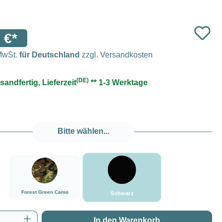
 €*
 MwSt.
für Deutschland
zzgl. Versandkosten
(DE)
sandfertig, Lieferzeit
** 1-3 Werktage
Bitte wählen...
###Schwarz###LensCoat
###Forest Green Camo###LensCoat
Forest Green Camo
Schwarz
Anzahl: Gib den gewünschten Wert ein oder
In den Warenkorb