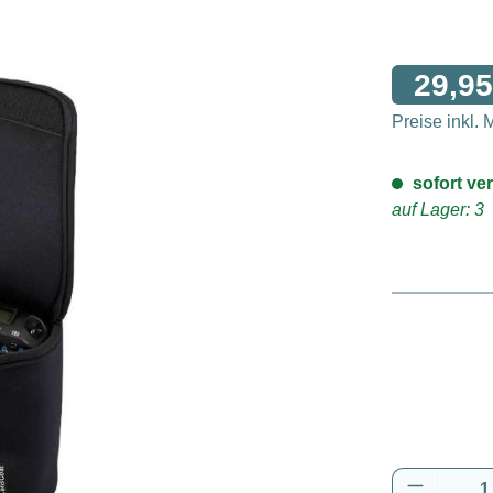
29,95
Preise inkl.
sofort ver
auf Lager: 3
Produkt 