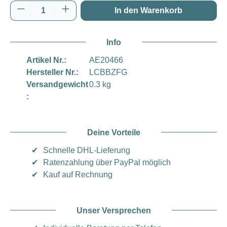
Produkt Anzahl: Gib den gewünschten Wert e
In den Warenkorb
Info
Artikel Nr.:
AE20466
Hersteller Nr.:
LCBBZFG
Versandgewicht
0.3 kg
:
Deine Vorteile
✔
Schnelle DHL-Lieferung
✔
Ratenzahlung über PayPal möglich
✔
Kauf auf Rechnung
Unser Versprechen