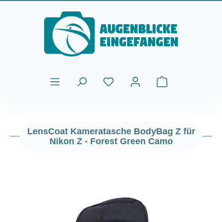
Zum Hauptinhalt springen
Warenkorb enthält
LensCoat Kameratasche BodyBag Z für
Nikon Z - Forest Green Camo