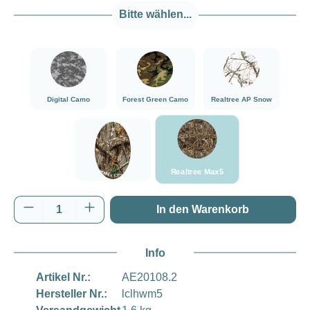
Bitte wählen...
###Digital Camo###LensCoat
###Forest Green Camo###LensCoat
###Realtree AP Sn
Digital Camo
Forest Green Camo
Realtree AP Snow
###Realtree Max5###LensCoa
###Realtree Edge###LensCoat
Realtree Max5
Realtree Edge
Produkt Anzahl: Gib den gewünschten Wert e
In den Warenkorb
Info
Artikel Nr.:
AE20108.2
Hersteller Nr.:
lclhwm5