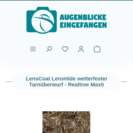
Zum Hauptinhalt springen
Warenkorb enthält
LensCoat LensHide wetterfester
Tarnüberwurf - Realtree Max5