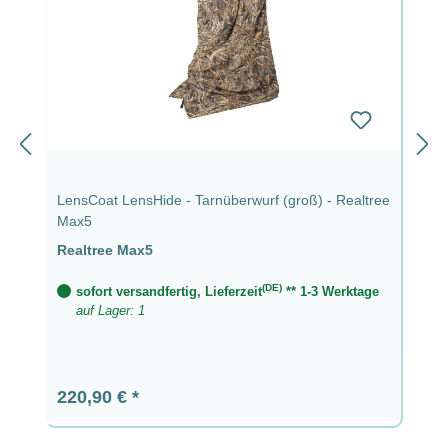
LensCoat LensHide - Tarnüberwurf (groß) - Realtree
Max5
Realtree Max5
(DE)
sofort versandfertig, Lieferzeit
** 1-3 Werktage
auf Lager: 1
Regulärer Preis:
220,90 €