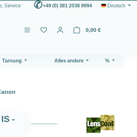
✆
fe, Service
+49 (0) 381 2038 9994
Deutsch
0,00 €
Warenkorb enthält 0 Positio
Tarnung
Alles andere
%
Canon
IS -