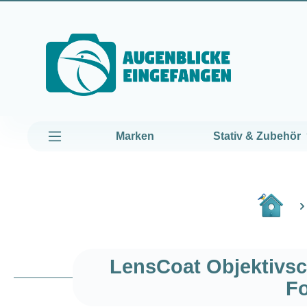
um Hauptinhalt springen
Zur Hauptnavigation springen
Marken
Stativ & Zubehör
LensCoat Objektivsc
F