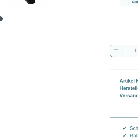
Dig
Produkt 
Artikel N
Herstell
Versand
✔
Sch
✔
Rat