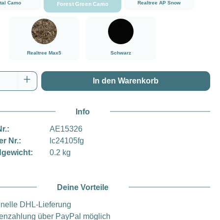
ital Camo
Realtree AP Snow
Forest Green Camo
###Realtree Max5###LensCoat
###Schwarz###LensCoat
Realtree Max5
Schwarz
Anzahl: Gib den gewünschten Wert ein oder
In den Warenkorb
Info
r.:
AE15326
er Nr.:
lc24105fg
gewicht:
0.2 kg
Deine Vorteile
nelle DHL-Lieferung
enzahlung über PayPal möglich