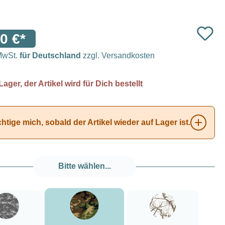
0 €*
 MwSt.
für Deutschland
zzgl. Versandkosten
Lager, der Artikel wird für Dich bestellt
tige mich, sobald der Artikel wieder auf Lager ist.
Bitte wählen...
###Forest Green Camo###LensCoat
###Digital Camo###LensCoat
###Realtree AP Snow###