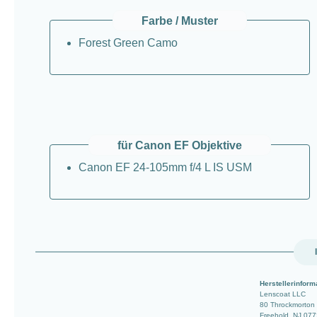
Farbe / Muster
Forest Green Camo
für Canon EF Objektive
Canon EF 24-105mm f/4 L IS USM
Herstellerinform
Lenscoat LLC
80 Throckmorton
Freehold, NJ 07