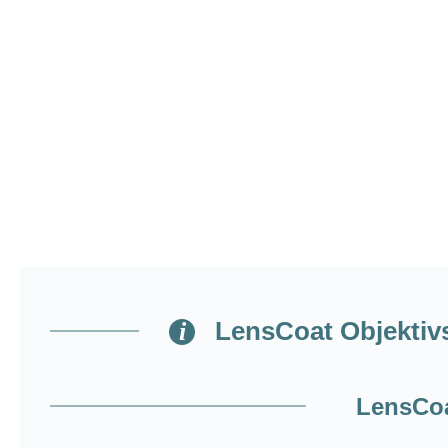
LensCoat Objektiv
LensCoa