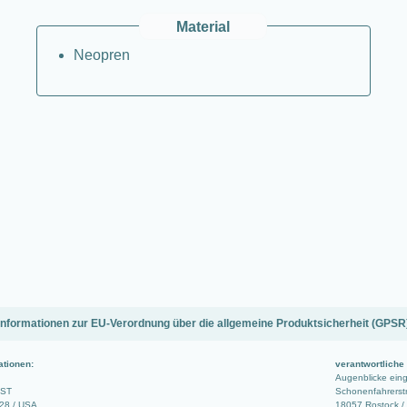
Material
Neopren
Informationen zur EU-Verordnung über die allgemeine Produktsicherheit (GPSR
ationen:
verantwortliche
Augenblicke ei
 ST
Schonenfahrerstr
728 / USA
18057 Rostock /