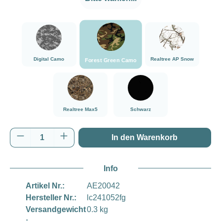
###Forest Green Camo###LensCoat
###Digital Camo###LensCoat
###Realtree AP Sn
Digital Camo
Realtree AP Snow
Forest Green Camo
###Realtree Max5###LensCoat
###Schwarz###LensCoat
Realtree Max5
Schwarz
Produkt Anzahl: Gib den gewünschten Wert e
In den Warenkorb
Info
Artikel Nr.:
AE20042
Hersteller Nr.:
lc241052fg
Versandgewicht
0.3 kg