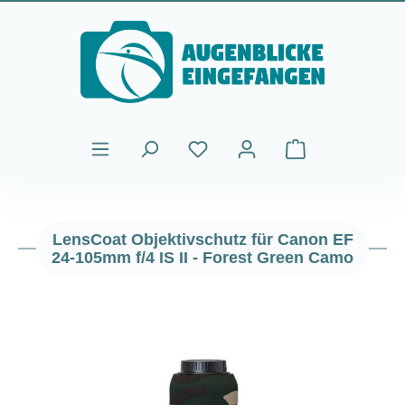
Zum Hauptinhalt springen
Warenkorb enthält
LensCoat Objektivschutz für Canon EF
24-105mm f/4 IS II - Forest Green Camo