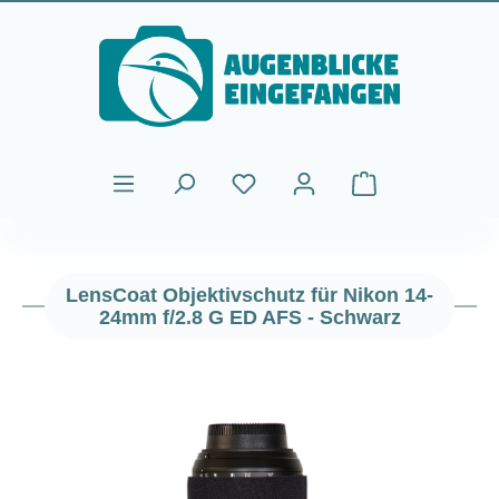
Zum Hauptinhalt springen
Warenkorb enthält
LensCoat Objektivschutz für Nikon 14-
24mm f/2.8 G ED AFS - Schwarz