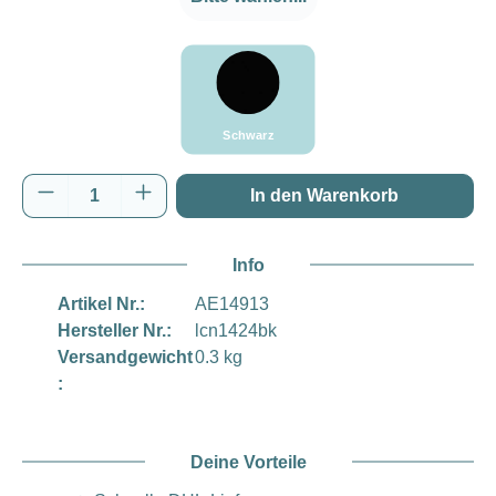
###Schwarz###LensCoat
Schwarz
Produkt Anzahl: Gib den gewünschten Wert e
In den Warenkorb
Info
Artikel Nr.:
AE14913
Hersteller Nr.:
lcn1424bk
Versandgewicht
0.3 kg
:
Deine Vorteile