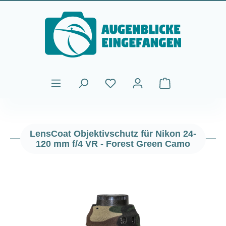
Zum Hauptinhalt springen
Warenkorb enthält
LensCoat Objektivschutz für Nikon 24-
120 mm f/4 VR - Forest Green Camo