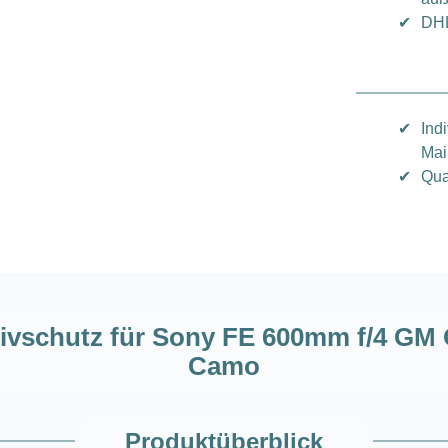
✔
DHL
✔
Ind
Mai
✔
Qua
ivschutz für Sony FE 600mm f/4 GM 
Camo
Produktüberblick