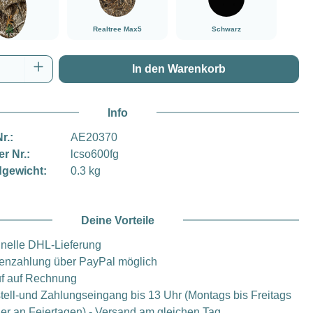
Realtree Max5
Schwarz
tree Edge
Anzahl: Gib den gewünschten Wert ein oder
In den Warenkorb
Info
r.:
AE20370
er Nr.:
lcso600fg
gewicht:
0.3 kg
Deine Vorteile
nelle DHL-Lieferung
enzahlung über PayPal möglich
f auf Rechnung
tell-und Zahlungseingang bis 13 Uhr (Montags bis Freitags
er an Feiertagen) - Versand am gleichen Tag