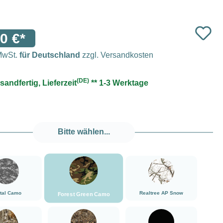
0 €*
 MwSt.
für Deutschland
zzgl. Versandkosten
(DE)
sandfertig, Lieferzeit
** 1-3 Werktage
Bitte wählen...
###Forest Green Camo###LensCoat
###Digital Camo###LensCoat
###Realtree AP Snow###
ital Camo
Realtree AP Snow
Forest Green Camo
###Realtree Edge###LensCoat
###Realtree Max5###LensCoat
###Schwarz###LensCoat