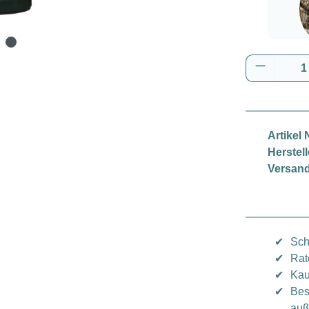
Real
Produkt 
Artikel N
Herstell
Versand
✔
Sch
✔
Rat
✔
Kau
✔
Bes
auß