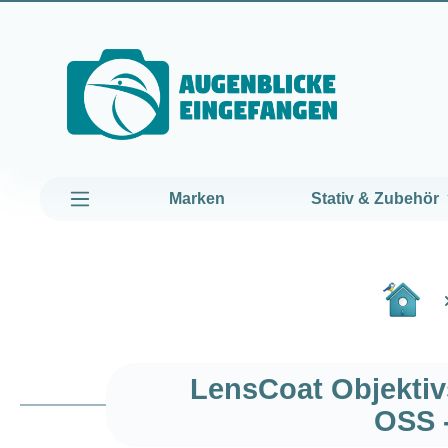
um Hauptinhalt springen
Zur Hauptnavigation springen
Marken
Stativ & Zubehör
LensCoat Objektiv
OSS 