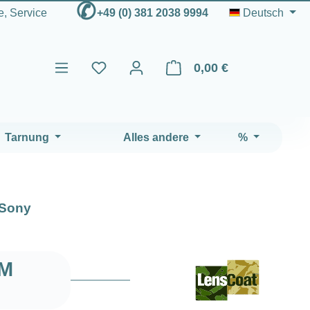
✆
fe, Service
+49 (0) 381 2038 9994
Deutsch
0,00 €
Warenkorb enthält 0 Positio
Tarnung
Alles andere
%
Sony
GM