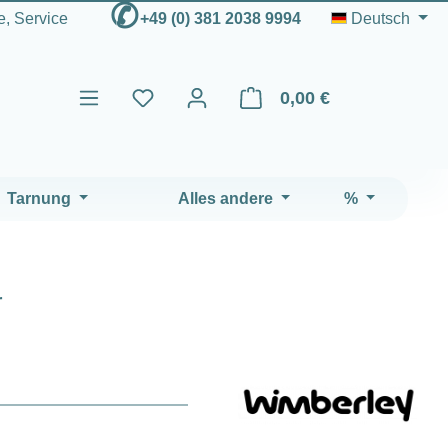
✆
fe, Service
+49 (0) 381 2038 9994
Deutsch
0,00 €
Warenkorb enthält 0 Positio
Tarnung
Alles andere
%
r