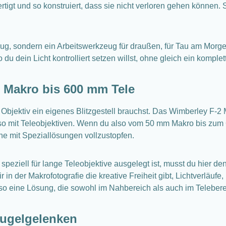
rtigt und so konstruiert, dass sie nicht verloren gehen können. S
eug, sondern ein Arbeitswerkzeug für draußen, für Tau am Morgen
du dein Licht kontrolliert setzen willst, ohne gleich ein komple
m Makro bis 600 mm Tele
Objektiv ein eigenes Blitzgestell brauchst. Das Wimberley F-2 M
nso mit Teleobjektiven. Wenn du also vom 50 mm Makro bis zum 
he mit Speziallösungen vollzustopfen.
peziell für lange Teleobjektive ausgelegt ist, musst du hier den 
r in der Makrofotografie die kreative Freiheit gibt, Lichtverläu
 eine Lösung, die sowohl im Nahbereich als auch im Teleberei
Kugelgelenken