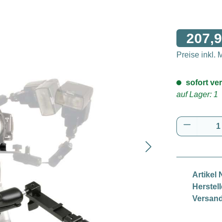
207,9
Preise inkl.
sofort ver
auf Lager: 1
Produkt 
Artikel N
Herstell
Versand