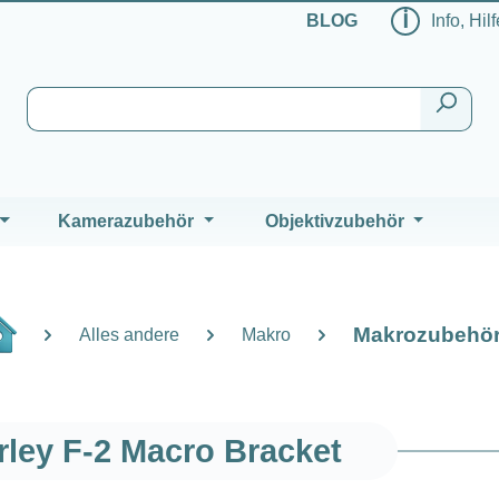
ℹ
BLOG
Info, Hil
Kamerazubehör
Objektivzubehör
Makrozubehö
Alles andere
Makro
ley F-2 Macro Bracket