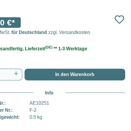
0 €*
 MwSt.
für Deutschland
zzgl. Versandkosten
(DE)
sandfertig, Lieferzeit
** 1-3 Werktage
Anzahl: Gib den gewünschten Wert ein oder
In den Warenkorb
Info
r.:
AE10251
er Nr.:
F-2
gewicht:
0.5 kg