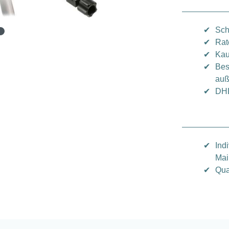
✔
Sch
✔
Rat
✔
Kau
✔
Bes
auß
✔
DHL
✔
Ind
Mai
✔
Qua