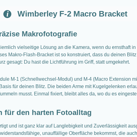
Wimberley F-2 Macro Bracket
räzise Makrofotografie
iemlich vielseitige Lösung an die Kamera, wenn du ernsthaft in
eses Makro-Flash-Bracket ist so konstruiert, dass du deinen Blit
Kurz gesagt: Du hast die Lichtführung im Griff, statt umgekehrt.
dule M-1 (Schnellwechsel-Modul) und M-4 (Macro Extension m
e Basis für deinen Blitz. Die beiden Arme mit Kugelgelenken erl
eln musst. Einmal fixiert, bleibt alles da, wo du es eingestell
 für den harten Fotoalltag
igt und ist ganz klar auf Langlebigkeit und Zuverlässigkeit au
widerstandsfähige, unauffällige Oberfläche bekommst, die auch 