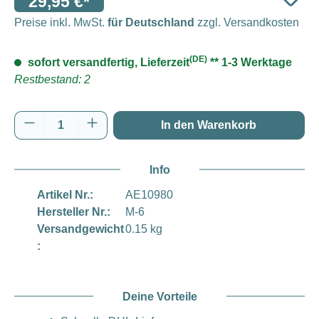
29,95 €*
Preise inkl. MwSt.
für Deutschland
zzgl. Versandkosten
(DE)
sofort versandfertig, Lieferzeit
** 1-3 Werktage
Restbestand: 2
Produkt Anzahl: Gib den gewünschten Wert e
In den Warenkorb
Info
Artikel Nr.:
AE10980
Hersteller Nr.:
M-6
Versandgewicht
0.15 kg
:
Deine Vorteile