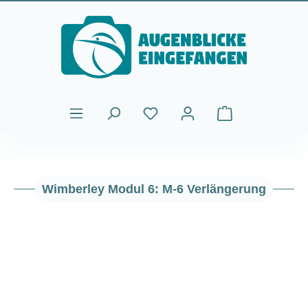
Zum Hauptinhalt springen
Warenkorb enthält
Wimberley Modul 6: M-6 Verlängerung