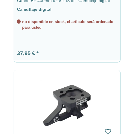
Canon EF 400mm f/2.8 L IS III - Camuflaje digital
Camuflaje digital
no disponible en stock, el artículo será ordenado
para usted
Precio normal:
37,95 €