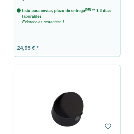
(DE)
listo para enviar, plazo de entrega
** 1-3 dias
laborables
Existencias restantes: 1
Precio normal:
24,95 €