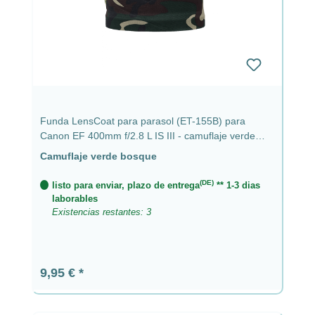
Funda LensCoat para parasol (ET-155B) para
Canon EF 400mm f/2.8 L IS III - camuflaje verde
bosque
Camuflaje verde bosque
(DE)
listo para enviar, plazo de entrega
** 1-3 dias
laborables
Existencias restantes: 3
Precio normal:
9,95 €