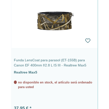
Funda LensCoat para parasol (ET-155B) para
Canon EF 400mm f/2.8 L IS III - Realtree Max5
Realtree Max5
no disponible en stock, el artículo será ordenado
para usted
Precio normal:
37,95 €