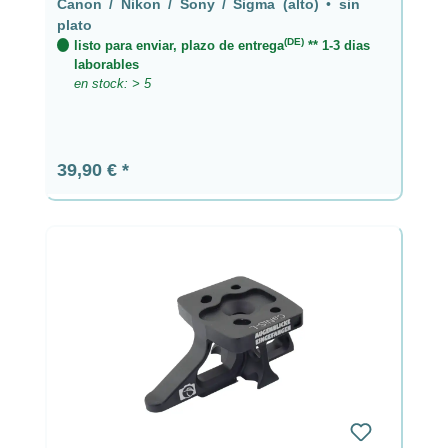
Canon / Nikon / Sony / Sigma (alto)
•
sin
plato
(DE)
listo para enviar, plazo de entrega
** 1-3 dias
laborables
en stock: > 5
Precio normal:
39,90 €