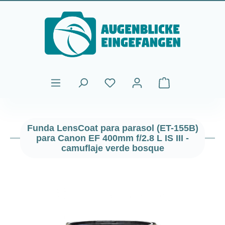
Saltar al contenido principal
El carrito de comp
Funda LensCoat para parasol (ET-155B)
para Canon EF 400mm f/2.8 L IS III -
camuflaje verde bosque