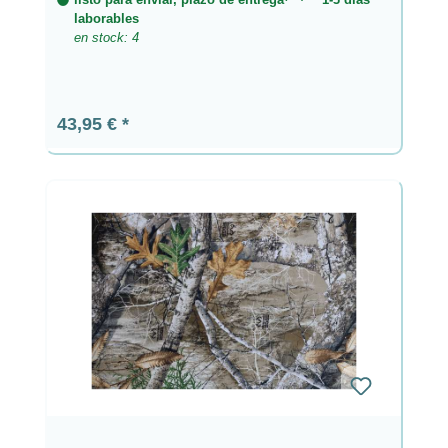
laborables
en stock: 4
Precio normal:
43,95 €