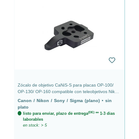
Zócalo de objetivo CaNiS-S para placas OP-100/
OP-130/ OP-160 compatible con teleobjetivos Nikon,
Canon, Sony y Sigma sin placa - CaNiS-S (plano)
Canon / Nikon / Sony / Sigma (plano)
•
sin
plato
(DE)
listo para enviar, plazo de entrega
** 1-3 dias
laborables
en stock: > 5