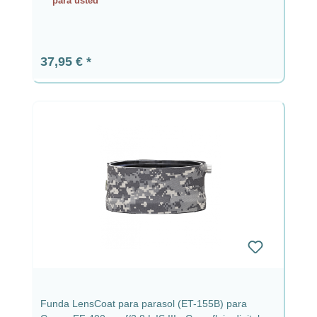
para usted
Precio normal:
37,95 €
Funda LensCoat para parasol (ET-155B) para