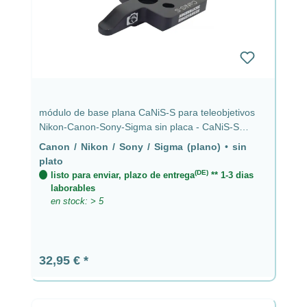
módulo de base plana CaNiS-S para teleobjetivos
Nikon-Canon-Sony-Sigma sin placa - CaNiS-S
(plano)
Canon / Nikon / Sony / Sigma (plano)
•
sin
plato
(DE)
listo para enviar, plazo de entrega
** 1-3 dias
laborables
en stock: > 5
Precio normal:
32,95 €