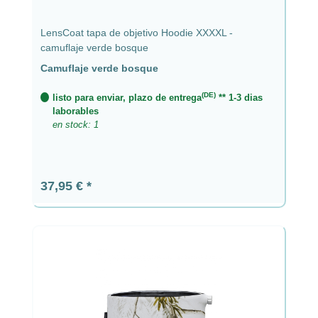
LensCoat tapa de objetivo Hoodie XXXXL -
camuflaje verde bosque
Camuflaje verde bosque
(DE)
listo para enviar, plazo de entrega
** 1-3 dias
laborables
en stock: 1
Precio normal:
37,95 €