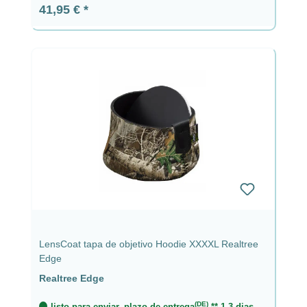
Precio normal:
41,95 €
LensCoat tapa de objetivo Hoodie XXXXL Realtree
Edge
Realtree Edge
(DE)
listo para enviar, plazo de entrega
** 1-3 dias