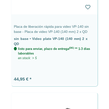
Placa de liberación rápida para video VP-140 sin
base - Placa de video VP-140 (140 mm) 2 x QD
sin base
•
Video plate VP-140 (140 mm) 2 x
QD
(DE)
listo para enviar, plazo de entrega
** 1-3 dias
laborables
en stock: > 5
Precio normal:
44,95 €