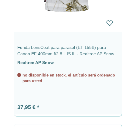
Funda LensCoat para parasol (ET-155B) para
Canon EF 400mm f/2.8 L IS III - Realtree AP Snow
Realtree AP Snow
no disponible en stock, el artículo será ordenado
para usted
Precio normal:
37,95 €