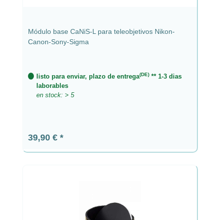
Módulo base CaNiS-L para teleobjetivos Nikon-
Canon-Sony-Sigma
(DE)
listo para enviar, plazo de entrega
** 1-3 dias
laborables
en stock: > 5
Precio normal:
39,90 €