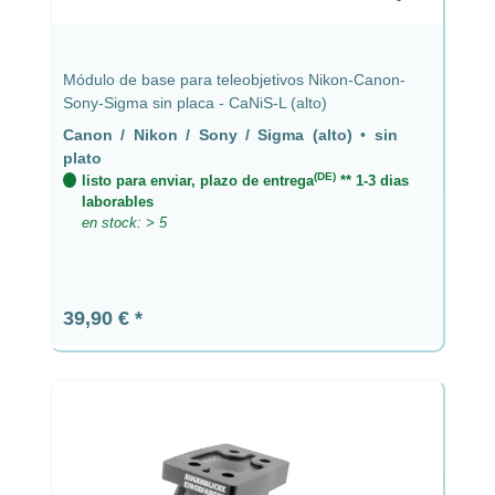
Módulo de base para teleobjetivos Nikon-Canon-
Sony-Sigma sin placa - CaNiS-L (alto)
Canon / Nikon / Sony / Sigma (alto)
•
sin
plato
(DE)
listo para enviar, plazo de entrega
** 1-3 dias
laborables
en stock: > 5
Precio normal:
39,90 €