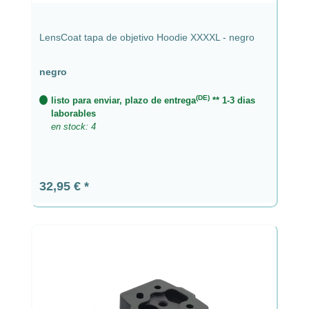
LensCoat tapa de objetivo Hoodie XXXXL - negro
negro
(DE)
listo para enviar, plazo de entrega
** 1-3 dias
laborables
en stock: 4
Precio normal:
32,95 €