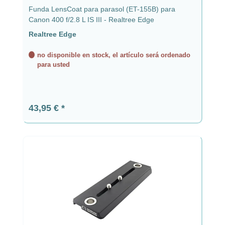
Funda LensCoat para parasol (ET-155B) para
Canon 400 f/2.8 L IS III - Realtree Edge
Realtree Edge
no disponible en stock, el artículo será ordenado
para usted
Precio normal:
43,95 €