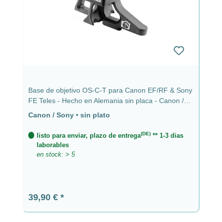
Base de objetivo OS-C-T para Canon EF/RF & Sony
FE Teles - Hecho en Alemania sin placa - Canon /
Sony
Canon / Sony
•
sin plato
(DE)
listo para enviar, plazo de entrega
** 1-3 dias
laborables
en stock: > 5
Precio normal:
39,90 €