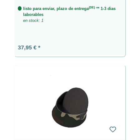
(DE)
listo para enviar, plazo de entrega
** 1-3 dias
laborables
en stock: 1
Precio normal:
37,95 €