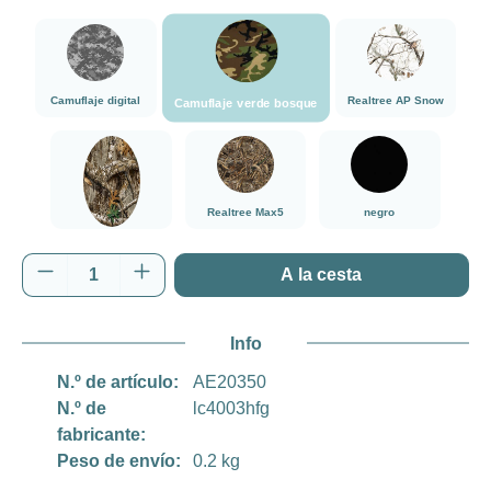
###Camuflaje verde bosque###LensCoat
###Camuflaje digital###LensCoat
###Realtree AP 
Camuflaje digital
Realtree AP Snow
Camuflaje verde bosque
###Realtree Edge###LensCoat
###Realtree Max5###LensCoat
negro
Realtree Max5
negro
Realtree Edge
Cantidad del producto: introduce la cantida
A la cesta
Info
N.º de artículo:
AE20350
N.º de
lc4003hfg
fabricante:
Peso de envío:
0.2 kg