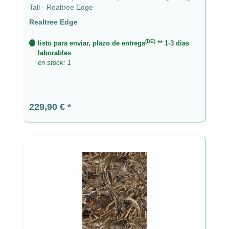
Tall - Realtree Edge
Realtree Edge
(DE)
listo para enviar, plazo de entrega
** 1-3 dias
laborables
en stock: 1
Precio normal:
229,90 €