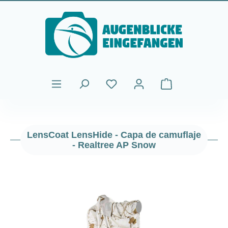
Saltar al contenido principal
El carrito de comp
LensCoat LensHide - Capa de camuflaje
- Realtree AP Snow