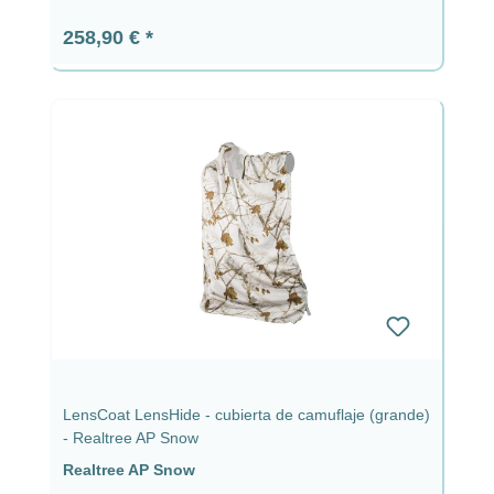
Precio normal:
258,90 €
LensCoat LensHide - cubierta de camuflaje (grande)
- Realtree AP Snow
Realtree AP Snow