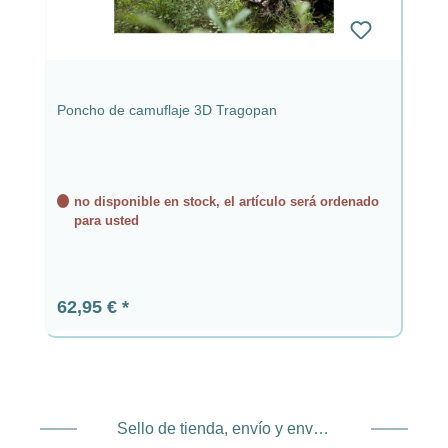
Poncho de camuflaje 3D Tragopan
no disponible en stock, el artículo será ordenado
para usted
Precio normal:
62,95 €
Sello de tienda, envío y envío. Proveedor de servicios de pago