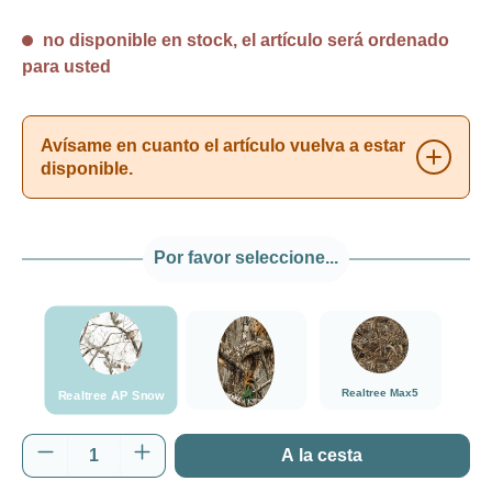
no disponible en stock, el artículo será ordenado
para usted
Avísame en cuanto el artículo vuelva a estar
disponible.
Por favor seleccione...
###Realtree AP Snow###LensCoat
###Realtree Edge###LensCoat
###Realtree Max5##
Realtree Max5
Realtree AP Snow
Realtree Edge
Cantidad del producto: introduce la cantida
A la cesta