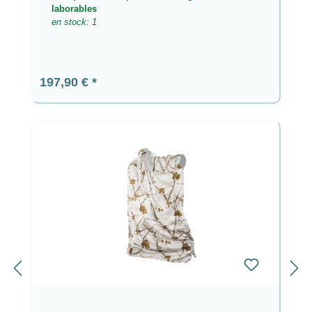
laborables
en stock: 1
Precio normal:
197,90 €