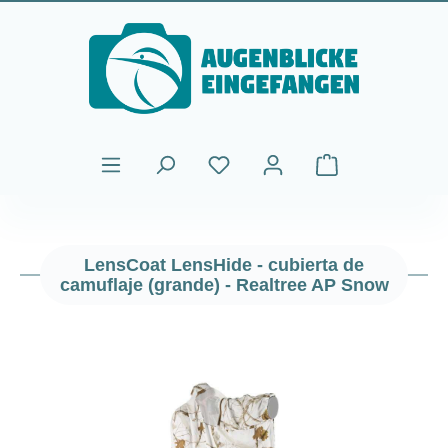
Saltar al contenido principal
El carrito de comp
LensCoat LensHide - cubierta de
camuflaje (grande) - Realtree AP Snow