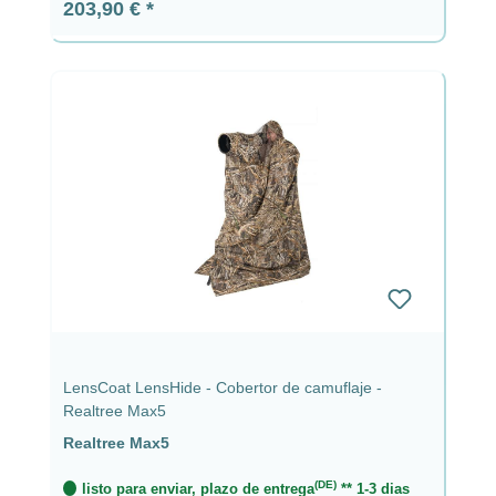
Precio normal:
203,90 €
LensCoat LensHide - Cobertor de camuflaje -
Realtree Max5
Realtree Max5
(DE)
listo para enviar, plazo de entrega
** 1-3 dias