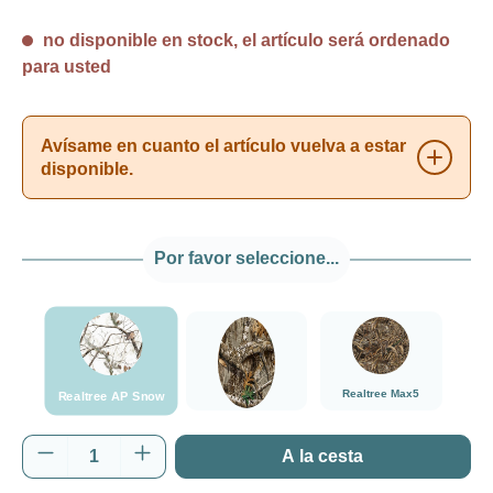
no disponible en stock, el artículo será ordenado
para usted
Avísame en cuanto el artículo vuelva a estar
disponible.
Por favor seleccione...
###Realtree AP Snow###LensCoat
###Realtree Edge###LensCoat
###Realtree Max5##
Realtree Max5
Realtree AP Snow
Realtree Edge
Cantidad del producto: introduce la cantida
A la cesta