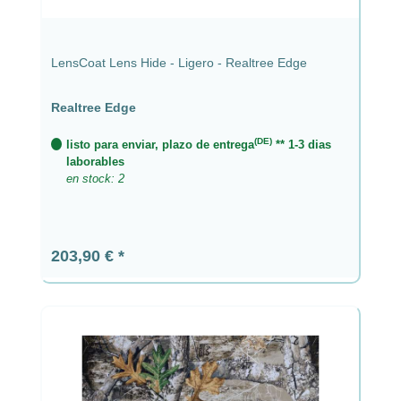
LensCoat Lens Hide - Ligero - Realtree Edge
Realtree Edge
(DE)
listo para enviar, plazo de entrega
** 1-3 dias
laborables
en stock: 2
Precio normal:
203,90 €