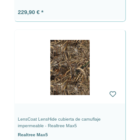
Precio normal:
229,90 €
LensCoat LensHide cubierta de camuflaje
impermeable - Realtree Max5
Realtree Max5