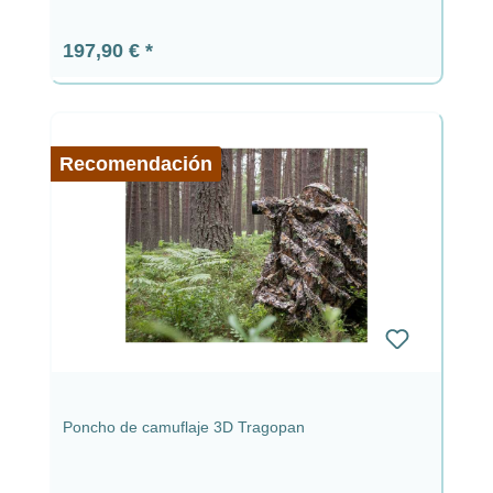
Precio normal:
197,90 €
Recomendación
Poncho de camuflaje 3D Tragopan