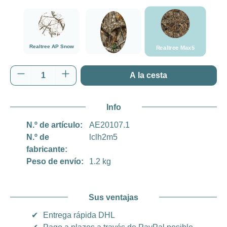
###Realtree Max5
###Realtree AP Snow###LensCoat
###Realtree Edge###LensCoat
Realtree AP Snow
Realtree Max5
Realtree Edge
Cantidad del producto: introduce la cantida
A la cesta
Info
N.º de artículo:
AE20107.1
N.º de
lclh2m5
fabricante:
Peso de envío:
1.2 kg
Sus ventajas
✔
Entrega rápida DHL