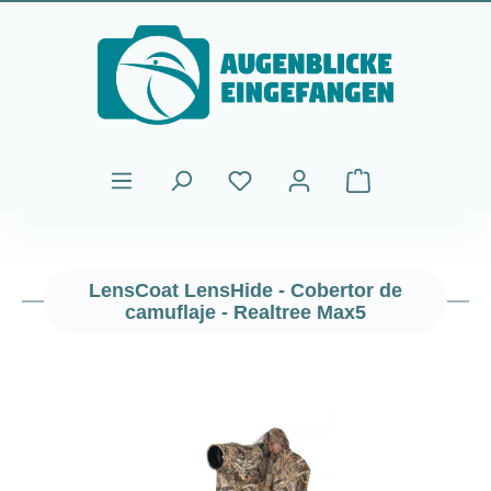
Saltar al contenido principal
El carrito de comp
LensCoat LensHide - Cobertor de
camuflaje - Realtree Max5