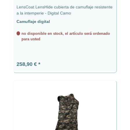
LensCoat LensHide cubierta de camuflaje resistente
a la intemperie - Digital Camo
Camuflaje digital
no disponible en stock, el artículo será ordenado
para usted
Precio normal:
258,90 €