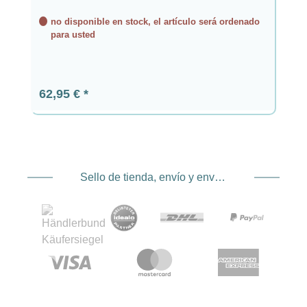
no disponible en stock, el artículo será ordenado
para usted
Precio normal:
62,95 €
Sello de tienda, envío y envío. Proveedor de servicios de pago