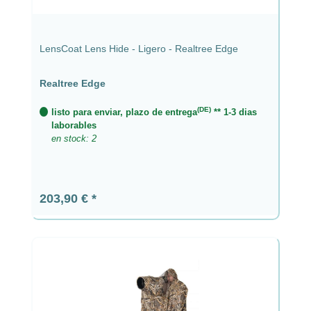
LensCoat Lens Hide - Ligero - Realtree Edge
Realtree Edge
(DE)
listo para enviar, plazo de entrega
** 1-3 dias
laborables
en stock: 2
Precio normal:
203,90 €