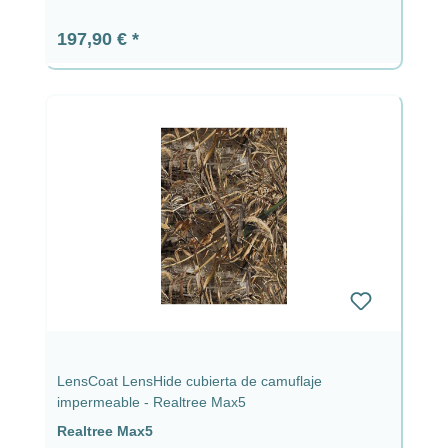
Precio normal:
197,90 €
LensCoat LensHide cubierta de camuflaje
impermeable - Realtree Max5
Realtree Max5