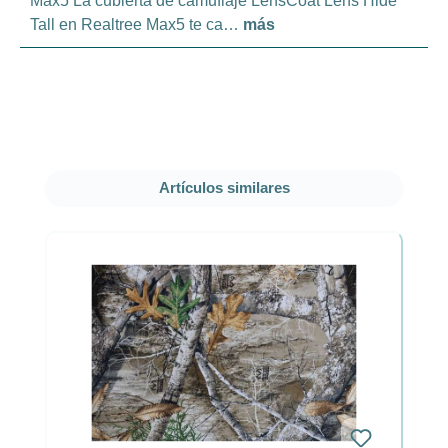
Max5 La cubierta de camuflaje LensCoat Lens Hide
Tall en Realtree Max5 te ca…
más
Omitir la galería de productos
Artículos similares