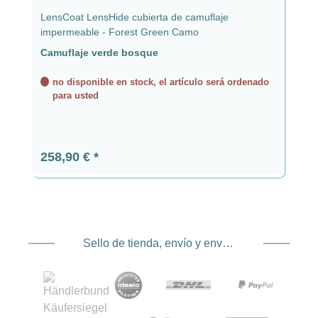
LensCoat LensHide cubierta de camuflaje
impermeable - Forest Green Camo
Camuflaje verde bosque
no disponible en stock, el artículo será ordenado
para usted
Precio normal:
258,90 €
Sello de tienda, envío y envío. Proveedor de servicios de pago