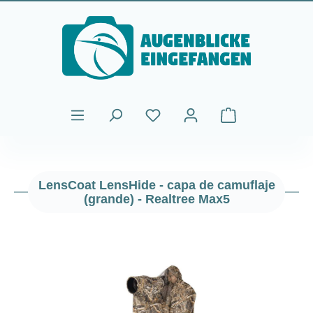
Saltar al contenido principal
El carrito de comp
LensCoat LensHide - capa de camuflaje
(grande) - Realtree Max5