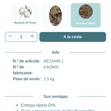
###Realtree Max5
###Realtree AP Snow###LensCoat
###Realtree Edge###LensCoat
Realtree AP Snow
Realtree Max5
Realtree Edge
Cantidad del producto: introduce la cantida
A la cesta
Info
N.º de artículo:
AE15446.1
N.º de
lclh2tm5
fabricante:
Peso de envío:
1.5 kg
Sus ventajas
✔
Entrega rápida DHL