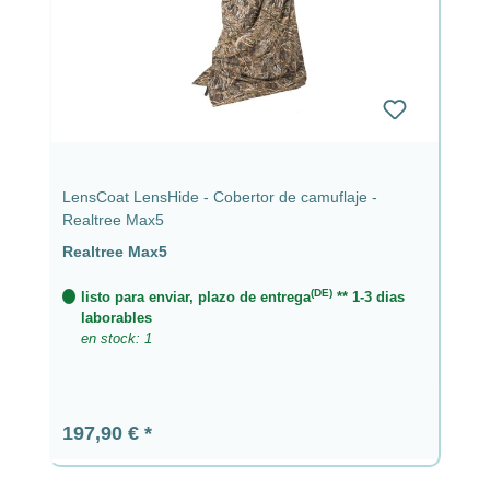
LensCoat LensHide - Cobertor de camuflaje -
Realtree Max5
Realtree Max5
(DE)
listo para enviar, plazo de entrega
** 1-3 dias
laborables
en stock: 1
Precio normal:
197,90 €