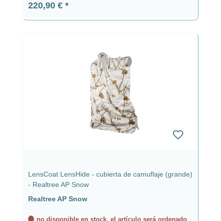
Precio normal:
220,90 €
LensCoat LensHide - cubierta de camuflaje (grande)
- Realtree AP Snow
Realtree AP Snow
no disponible en stock, el artículo será ordenado