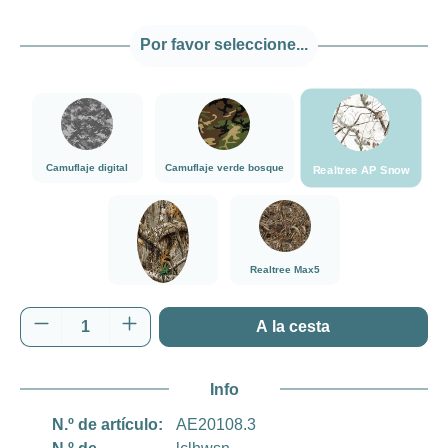
Por favor seleccione...
###Realtree AP
###Camuflaje digital###LensCoat
###Camuflaje verde bosque###LensCoat
Camuflaje digital
Camuflaje verde bosque
Realtree AP Snow
###Realtree Edge###LensCoat
###Realtree Max5###LensCoat
Realtree Max5
Realtree Edge
Cantidad del producto: introduce la cantida
A la cesta
Info
N.º de artículo:
AE20108.3