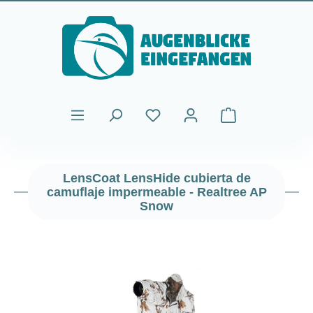
Saltar al contenido principal
El carrito de comp
LensCoat LensHide cubierta de
camuflaje impermeable - Realtree AP
Snow