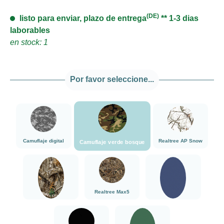
(DE)
listo para enviar, plazo de entrega
** 1-3 dias
laborables
en stock: 1
Por favor seleccione...
###Camuflaje verde bosque###LensCoat
###Camuflaje digital###LensCoat
###Realtree AP 
Camuflaje digital
Realtree AP Snow
Camuflaje verde bosque
###Realtree Edge###LensCoat
###Realtree Max5###LensCoat
Azul marino
Realtree Max5
Realtree Edge
Azul marino
negro
verde