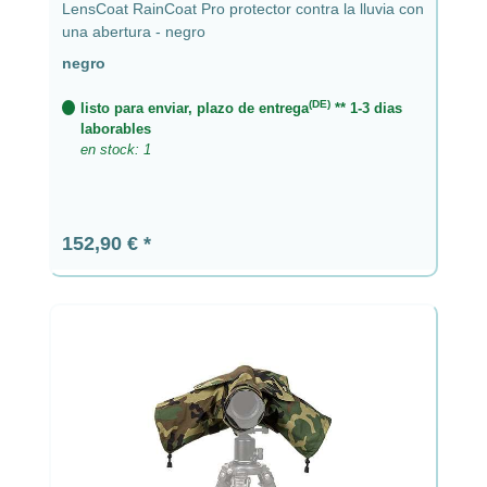
LensCoat RainCoat Pro protector contra la lluvia con
una abertura - negro
negro
(DE)
listo para enviar, plazo de entrega
** 1-3 dias
laborables
en stock: 1
Precio normal:
152,90 €