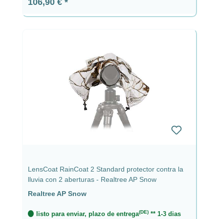
Precio normal:
106,90 €
LensCoat RainCoat 2 Standard protector contra la
lluvia con 2 aberturas - Realtree AP Snow
Realtree AP Snow
(DE)
listo para enviar, plazo de entrega
** 1-3 dias