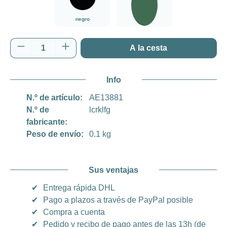
negro
verde
Cantidad del producto: introduce la cantida
A la cesta
Info
N.º de artículo:
AE13881
N.º de
lcrklfg
fabricante:
Peso de envío:
0.1 kg
Sus ventajas
✔
Entrega rápida DHL
✔
Pago a plazos a través de PayPal posible
✔
Compra a cuenta
✔
Pedido y recibo de pago antes de las 13h (de