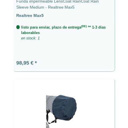
Funda impermeable LensCoat RainCoat Rain
Sleeve Medium - Realtree Max5
Realtree Max5
(DE)
listo para enviar, plazo de entrega
** 1-3 dias
laborables
en stock: 1
Precio normal:
98,95 €