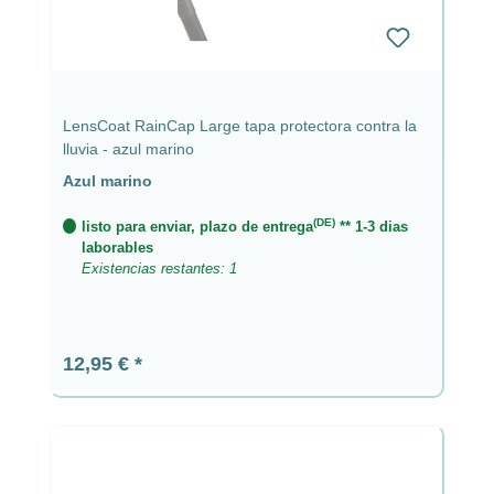
LensCoat RainCap Large tapa protectora contra la
lluvia - azul marino
Azul marino
(DE)
listo para enviar, plazo de entrega
** 1-3 dias
laborables
Existencias restantes: 1
Precio normal:
12,95 €