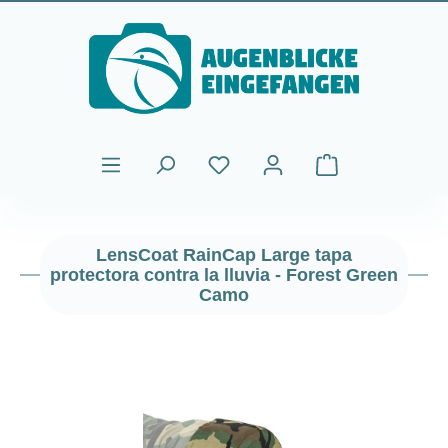
Saltar al contenido principal
El carrito de comp
LensCoat RainCap Large tapa
protectora contra la lluvia - Forest Green
Camo