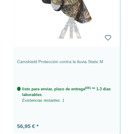
Camshield Protección contra la lluvia Static M
(DE)
listo para enviar, plazo de entrega
** 1-3 dias
laborables
Existencias restantes: 1
Precio normal:
56,95 €