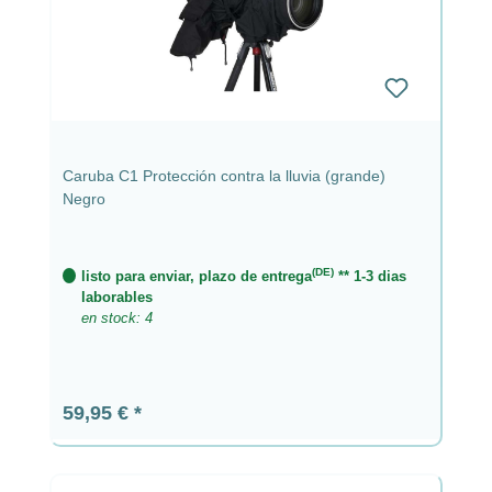
Caruba C1 Protección contra la lluvia (grande)
Negro
(DE)
listo para enviar, plazo de entrega
** 1-3 dias
laborables
en stock: 4
Precio normal:
59,95 €