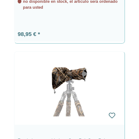
no disponible en stock, el artículo será ordenado
para usted
Precio normal:
98,95 €