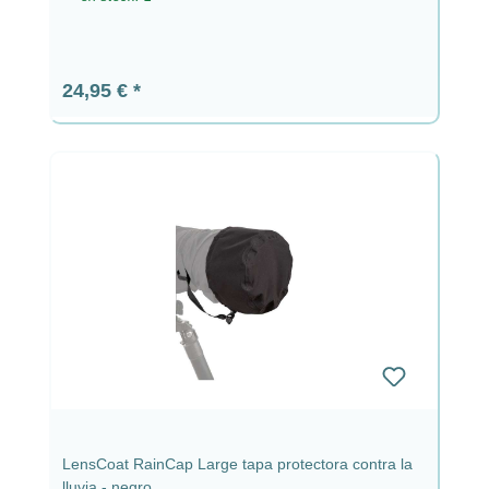
Precio normal:
24,95 €
LensCoat RainCap Large tapa protectora contra la
lluvia - negro