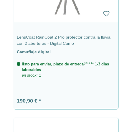
LensCoat RainCoat 2 Pro protector contra la lluvia
con 2 aberturas - Digital Camo
Camuflaje digital
(DE)
listo para enviar, plazo de entrega
** 1-3 dias
laborables
en stock: 1
Precio normal:
190,90 €