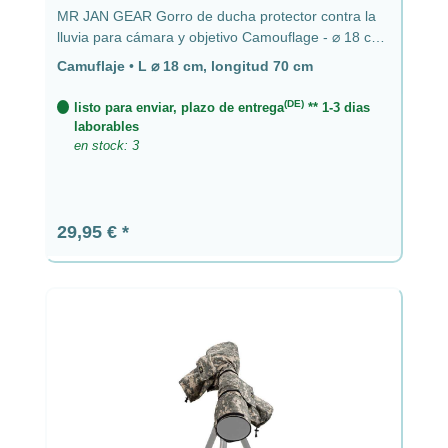
MR JAN GEAR Gorro de ducha protector contra la
lluvia para cámara y objetivo Camouflage - ⌀ 18 cm,
longitud 70 cm
Camuflaje
•
L ⌀ 18 cm, longitud 70 cm
(DE)
listo para enviar, plazo de entrega
** 1-3 dias
laborables
en stock: 3
Precio normal:
29,95 €