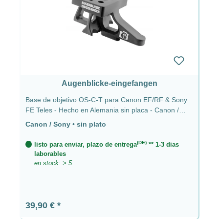
Augenblicke-eingefangen
Base de objetivo OS-C-T para Canon EF/RF & Sony
FE Teles - Hecho en Alemania sin placa - Canon /
Sony
Canon / Sony
•
sin plato
(DE)
listo para enviar, plazo de entrega
** 1-3 dias
laborables
en stock: > 5
Precio normal:
39,90 €