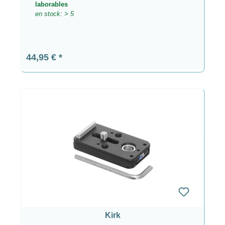
laborables
en stock: > 5
Precio normal:
44,95 €
Kirk