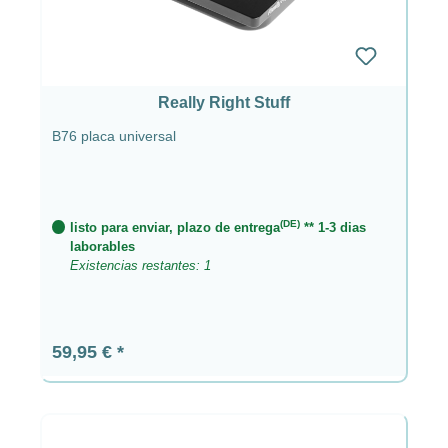
Really Right Stuff
B76 placa universal
(DE)
listo para enviar, plazo de entrega
** 1-3 dias
laborables
Existencias restantes: 1
Precio normal:
59,95 €