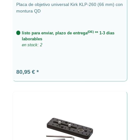
Placa de objetivo universal Kirk KLP-260 (66 mm) con
montura QD
(DE)
listo para enviar, plazo de entrega
** 1-3 dias
laborables
en stock: 2
Precio normal:
80,95 €