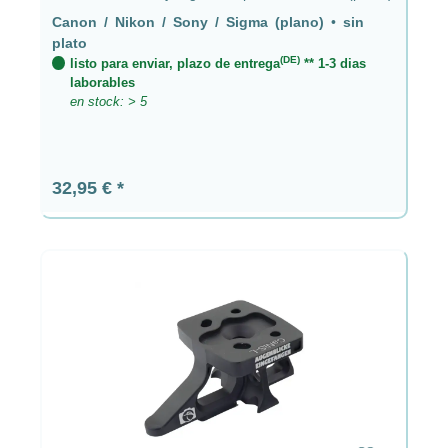
Canon / Nikon / Sony / Sigma (plano)
•
sin
plato
(DE)
listo para enviar, plazo de entrega
** 1-3 dias
laborables
en stock: > 5
Precio normal:
32,95 €