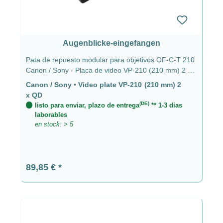
Augenblicke-eingefangen
Pata de repuesto modular para objetivos OF-C-T 210
Canon / Sony - Placa de video VP-210 (210 mm) 2 x
QD
Canon / Sony
•
Video plate VP-210 (210 mm) 2
x QD
(DE)
listo para enviar, plazo de entrega
** 1-3 dias
laborables
en stock: > 5
Precio normal:
89,85 €