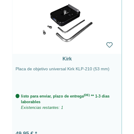
Kirk
Placa de objetivo universal Kirk KLP-210 (53 mm)
(DE)
listo para enviar, plazo de entrega
** 1-3 dias
laborables
Existencias restantes: 1
Precio normal:
49,95 €