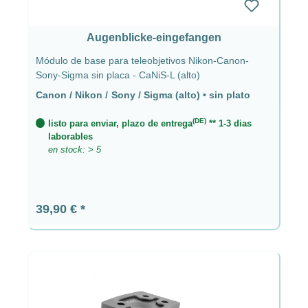
Augenblicke-eingefangen
Módulo de base para teleobjetivos Nikon-Canon-
Sony-Sigma sin placa - CaNiS-L (alto)
Canon / Nikon / Sony / Sigma (alto)
•
sin plato
(DE)
listo para enviar, plazo de entrega
** 1-3 dias
laborables
en stock: > 5
Precio normal:
39,90 €