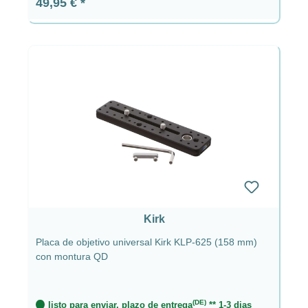
Precio normal:
49,95 €
Kirk
Placa de objetivo universal Kirk KLP-625 (158 mm)
con montura QD
(DE)
listo para enviar, plazo de entrega
** 1-3 dias