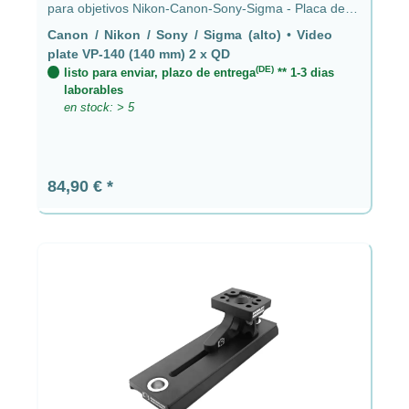
para objetivos Nikon-Canon-Sony-Sigma - Placa de
video VP-140 (140 mm) 2 x QD
Canon / Nikon / Sony / Sigma (alto)
•
Video
plate VP-140 (140 mm) 2 x QD
(DE)
listo para enviar, plazo de entrega
** 1-3 dias
laborables
en stock: > 5
Precio normal:
84,90 €