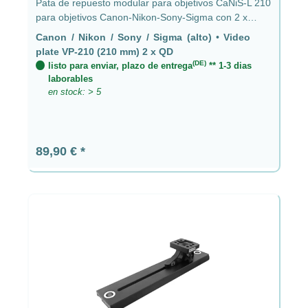
Pata de repuesto modular para objetivos CaNiS-L 210
para objetivos Canon-Nikon-Sony-Sigma con 2 x
receptáculo QD (estándar de video
Canon / Nikon / Sony / Sigma (alto)
•
Video
Manfrotto/Sachtler) CaNiS-L (alto) - Placa de video
plate VP-210 (210 mm) 2 x QD
VP-210 (210 mm) 2 x QD
(DE)
listo para enviar, plazo de entrega
** 1-3 dias
laborables
en stock: > 5
Precio normal:
89,90 €