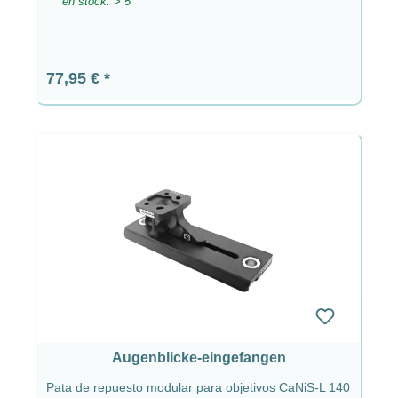
en stock: > 5
Precio normal:
77,95 €
Augenblicke-eingefangen
Pata de repuesto modular para objetivos CaNiS-L 140