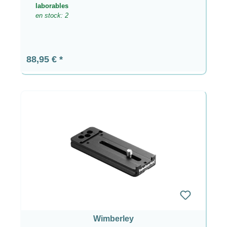
laborables
en stock: 2
Precio normal:
88,95 €
Wimberley