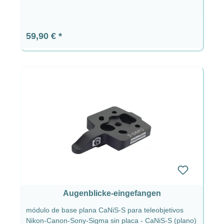
Precio normal:
59,90 €
Augenblicke-eingefangen
módulo de base plana CaNiS-S para teleobjetivos
Nikon-Canon-Sony-Sigma sin placa - CaNiS-S (plano)