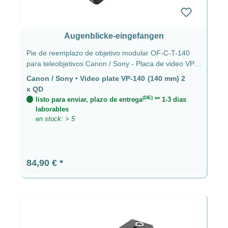
Augenblicke-eingefangen
Pie de reemplazo de objetivo modular OF-C-T-140
para teleobjetivos Canon / Sony - Placa de video VP-
140 (140 mm) 2 x QD Canon / Sony - Placa de video
Canon / Sony
•
Video plate VP-140 (140 mm) 2
VP-140 (140 mm) 2 x QD
x QD
(DE)
listo para enviar, plazo de entrega
** 1-3 dias
laborables
en stock: > 5
Precio normal:
84,90 €