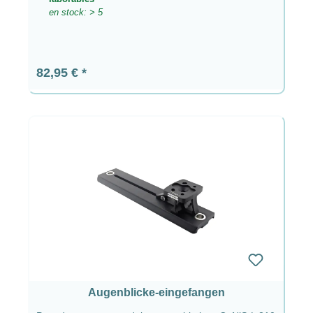
en stock: > 5
Precio normal:
82,95 €
Augenblicke-eingefangen