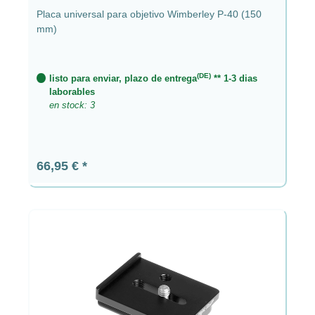
Placa universal para objetivo Wimberley P-40 (150
mm)
(DE)
listo para enviar, plazo de entrega
** 1-3 dias
laborables
en stock: 3
Precio normal:
66,95 €