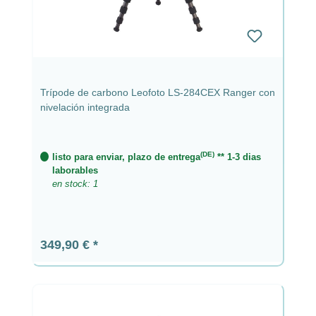
Trípode de carbono Leofoto LS-284CEX Ranger con
nivelación integrada
(DE)
listo para enviar, plazo de entrega
** 1-3 dias
laborables
en stock: 1
Precio normal:
349,90 €