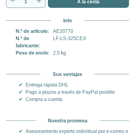
Cantidad del producto: introduce la cantida
A la cesta
Info
N.º de artículo:
AE20770
N.º de
LF-LS-325CEX
fabricante:
Peso de envío:
2.5 kg
Sus ventajas
✔
Entrega rápida DHL
✔
Pago a plazos a través de PayPal posible
✔
Compra a cuenta
Nuestra promesa
✔
Asesoramiento experto individual por e-correo o