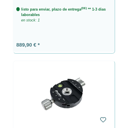
(DE)
listo para enviar, plazo de entrega
** 1-3 dias
laborables
en stock: 1
Precio normal:
889,90 €