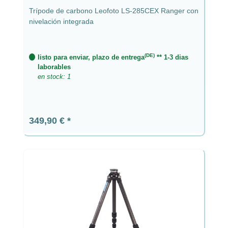
Trípode de carbono Leofoto LS-285CEX Ranger con
nivelación integrada
(DE)
listo para enviar, plazo de entrega
** 1-3 dias
laborables
en stock: 1
Precio normal:
349,90 €