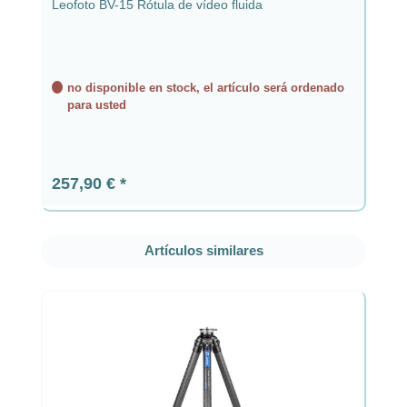
Leofoto BV-15 Rótula de vídeo fluida
no disponible en stock, el artículo será ordenado
para usted
Precio normal:
257,90 €
Omitir la galería de productos
Artículos similares