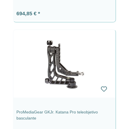
Precio normal:
694,85 €
ProMediaGear GKJr. Katana Pro teleobjetivo
basculante