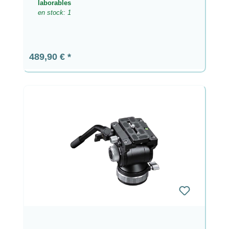
laborables
en stock: 1
Precio normal:
489,90 €