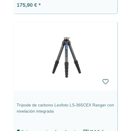
Precio normal:
175,90 €
Trípode de carbono Leofoto LS-365CEX Ranger con
nivelación integrada
(DE)