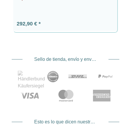
Precio normal:
292,90 €
Sello de tienda, envío y envío. Proveedor de servicios de pago
Esto es lo que dicen nuestros clientes