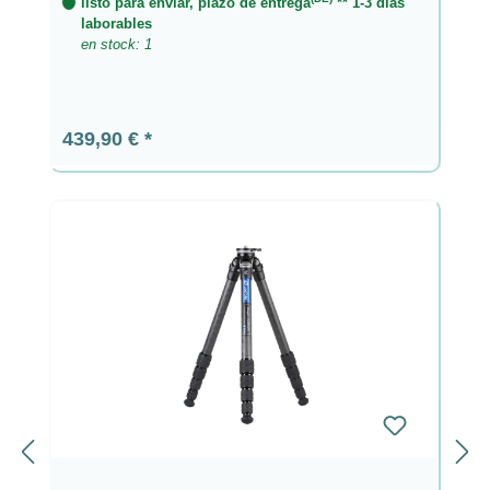
listo para enviar, plazo de entrega
** 1-3 dias
laborables
en stock: 1
Precio normal:
439,90 €