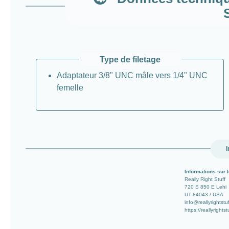
Type de filetage
Adaptateur 3/8" UNC mâle vers 1/4" UNC
femelle
I
Informations sur l
Really Right Stuff
720 S 850 E Lehi
UT 84043 / USA
info@reallyrightstu
https://reallyrights