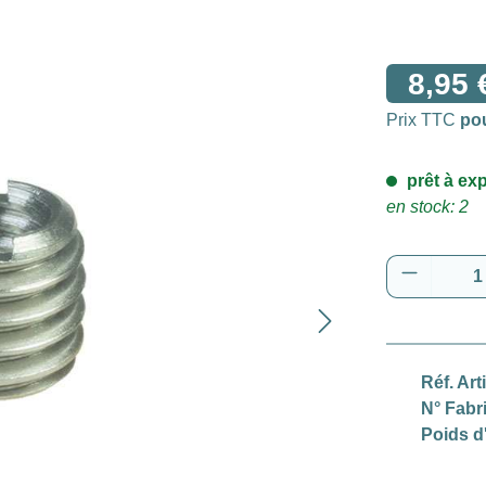
8,95 
Prix TTC
po
prêt à exp
en stock: 2
Quantité
Réf. Art
N° Fabr
Poids d