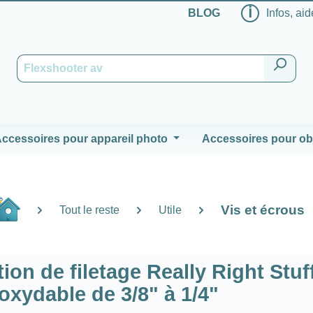
ℹ
BLOG
Infos, aid
ccessoires pour appareil photo
Accessoires pour obj
Vis et écrous
Tout le reste
Utile
ion de filetage Really Right Stuf
noxydable de 3/8" à 1/4"