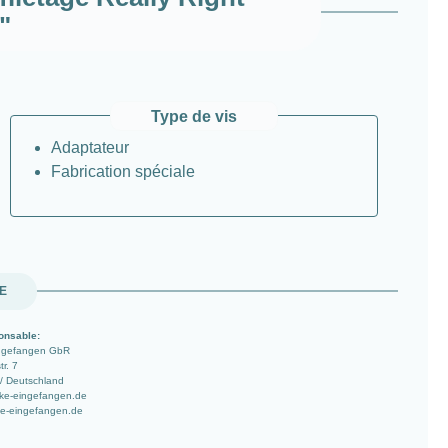
"
Type de vis
Adaptateur
Fabrication spéciale
UE
onsable:
ingefangen GbR
r. 7
/ Deutschland
ke-eingefangen.de
e-eingefangen.de