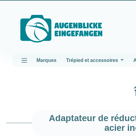
asser au contenu principal
Passer à la navigation principale
Marques
Trépied et accessoires
A
Adaptateur de réduct
acier i