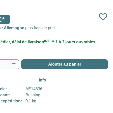
€*
ur Allemagne
plus frais de port
(DE)
édier, délai de livraison
** 1 à 3 jours ouvrables
 de produit : Entrez la quantité souhaitée o
Ajouter au panier
Info
icle:
AE14636
icant:
Bushing
'expédition:
0.1 kg