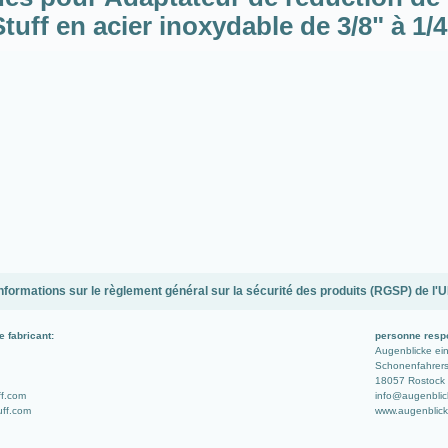
Stuff en acier inoxydable de 3/8" à 1/4
nformations sur le règlement général sur la sécurité des produits (RGSP) de l'
e fabricant:
personne resp
Augenblicke e
Schonenfahrerst
18057 Rostock 
ff.com
info@augenblic
tuff.com
www.augenblick