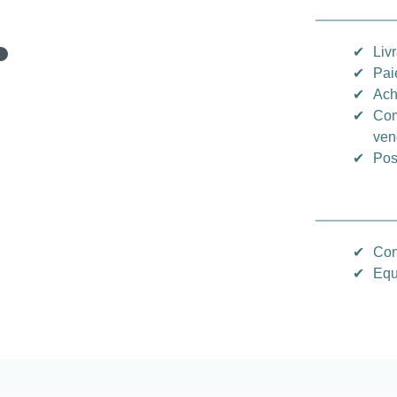
✔
Liv
✔
Pai
✔
Ach
✔
Com
ven
✔
Pos
✔
Con
✔
Equ