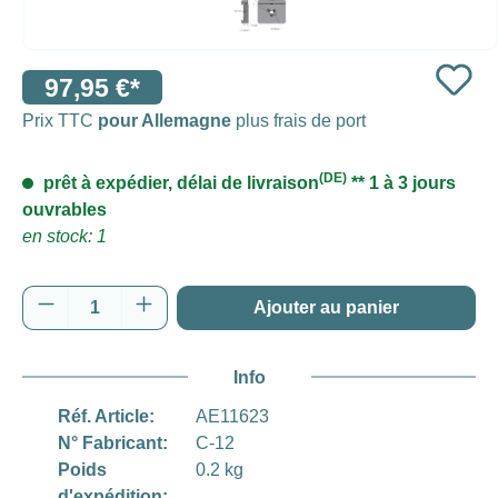
97,95 €*
Prix TTC
pour Allemagne
plus frais de port
(DE)
prêt à expédier, délai de livraison
** 1 à 3 jours
ouvrables
en stock: 1
Quantité de produit : Entrez la quantité souh
Ajouter au panier
Info
Réf. Article:
AE11623
N° Fabricant:
C-12
Poids
0.2 kg
d'expédition: