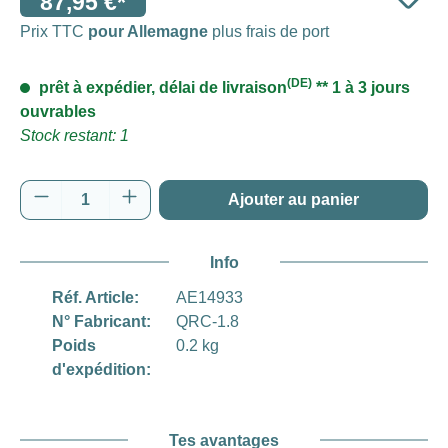
87,95 €*
Prix TTC
pour Allemagne
plus frais de port
(DE)
prêt à expédier, délai de livraison
** 1 à 3 jours
ouvrables
Stock restant: 1
Quantité de produit : Entrez la quantité souh
Ajouter au panier
Info
Réf. Article:
AE14933
N° Fabricant:
QRC-1.8
Poids
0.2 kg
d'expédition:
Tes avantages