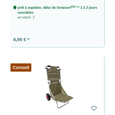
(DE)
prêt à expédier, délai de livraison
** 1 à 3 jours
ouvrables
en stock: 3
Prix régulier :
6,95 €
Conseil