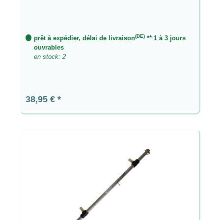
(DE)
prêt à expédier, délai de livraison
** 1 à 3 jours
ouvrables
en stock: 2
Prix régulier :
38,95 €