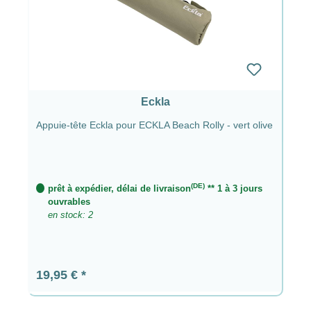
Eckla
Appuie-tête Eckla pour ECKLA Beach Rolly - vert olive
(DE)
prêt à expédier, délai de livraison
** 1 à 3 jours
ouvrables
en stock: 2
Prix régulier :
19,95 €