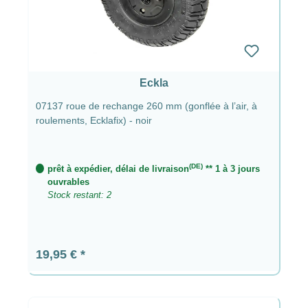
Eckla
07137 roue de rechange 260 mm (gonflée à l’air, à
roulements, Ecklafix) - noir
(DE)
prêt à expédier, délai de livraison
** 1 à 3 jours
ouvrables
Stock restant: 2
Prix régulier :
19,95 €