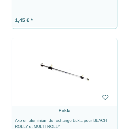
Prix régulier :
1,45 €
Eckla
Axe en aluminium de rechange Eckla pour BEACH-
ROLLY et MULTI-ROLLY