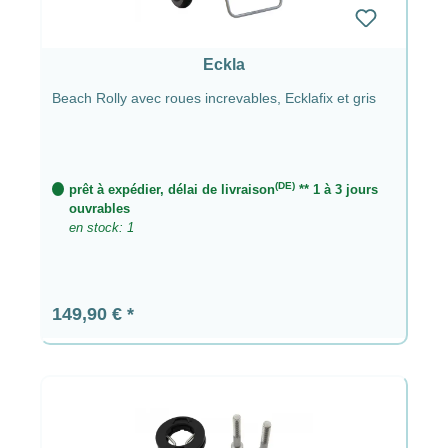
Eckla
Beach Rolly avec roues increvables, Ecklafix et gris
(DE)
prêt à expédier, délai de livraison
** 1 à 3 jours
ouvrables
en stock: 1
Prix régulier :
149,90 €