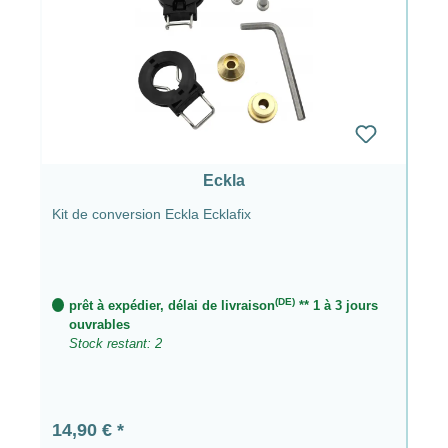
Eckla
Kit de conversion Eckla Ecklafix
(DE)
prêt à expédier, délai de livraison
** 1 à 3 jours
ouvrables
Stock restant: 2
Prix régulier :
14,90 €