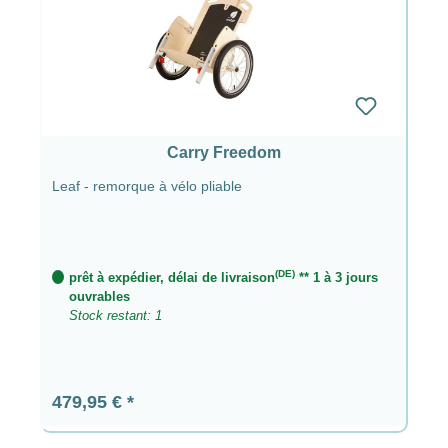
Carry Freedom
Leaf - remorque à vélo pliable
(DE)
prêt à expédier, délai de livraison
** 1 à 3 jours
ouvrables
Stock restant: 1
Prix régulier :
479,95 €