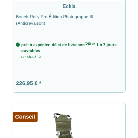
Eckla
Beach-Rolly Pro Édition Photographe III
(Anticrevaison)
(DE)
prêt à expédier, délai de livraison
** 1 à 3 jours
ouvrables
en stock: 3
Prix régulier :
226,95 €
Conseil