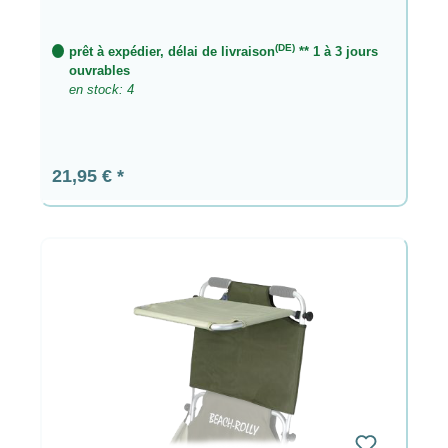
(DE)
prêt à expédier, délai de livraison
** 1 à 3 jours
ouvrables
en stock: 4
Prix régulier :
21,95 €