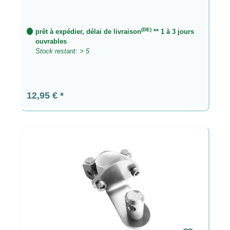
(DE)
prêt à expédier, délai de livraison
** 1 à 3 jours
ouvrables
Stock restant: > 5
Prix régulier :
12,95 €