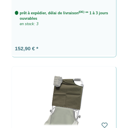
(DE)
prêt à expédier, délai de livraison
** 1 à 3 jours
ouvrables
en stock: 3
Prix régulier :
152,90 €