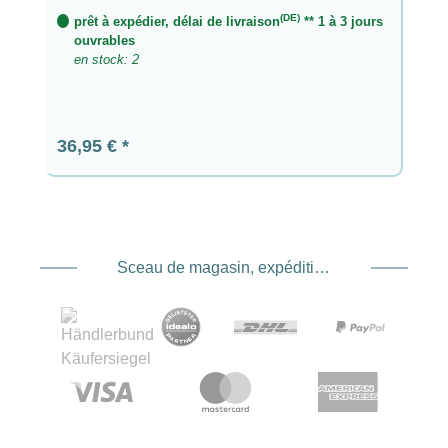
(DE)
prêt à expédier, délai de livraison
** 1 à 3 jours
ouvrables
en stock: 2
Prix régulier :
36,95 €
Sceau de magasin, expédition et expédition. Prestataire de services de paiement