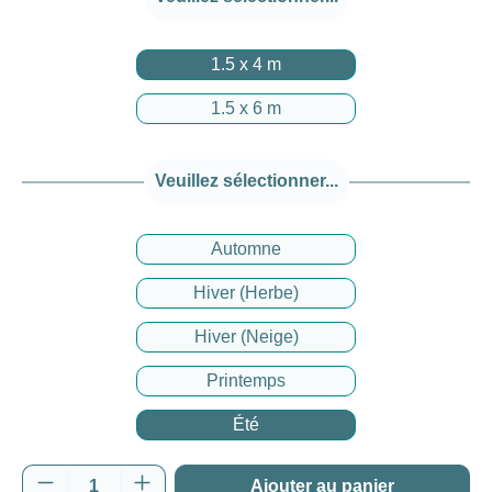
1.5 x 4 m
1.5 x 6 m
Veuillez sélectionner...
Automne
Hiver (Herbe)
Hiver (Neige)
Printemps
Été
Quantité de produit : Entrez la quantité souh
Ajouter au panier