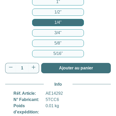
1"
1/2"
1/4"
3/4"
5/8"
5/16"
Quantité de produit : Entrez la quantité souh
Ajouter au panier
Info
Réf. Article:
AE14292
N° Fabricant:
5TCC6
Poids
0.01 kg
d'expédition: