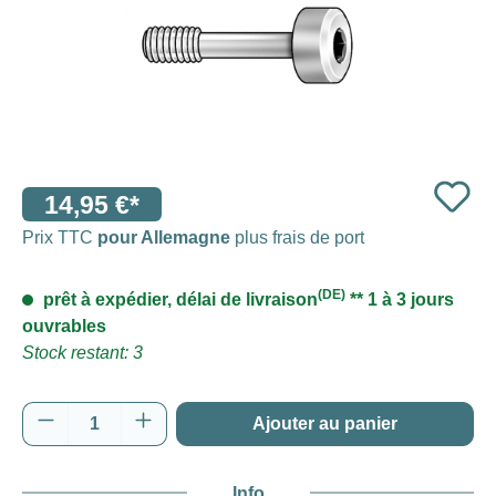
14,95 €*
Prix TTC
pour Allemagne
plus frais de port
(DE)
prêt à expédier, délai de livraison
** 1 à 3 jours
ouvrables
Stock restant: 3
Quantité de produit : Entrez la quantité souh
Ajouter au panier
Info