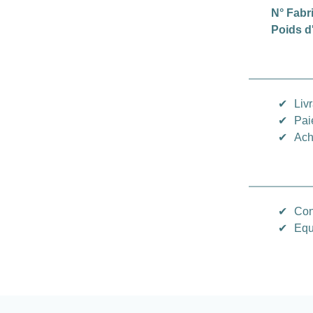
N° Fabr
Poids d
✔
Liv
✔
Pai
✔
Ach
✔
Con
✔
Equ