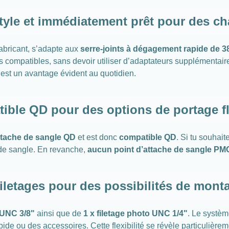
tyle et immédiatement prêt pour des c
fabricant, s’adapte aux
serre-joints à dégagement rapide de 
ts compatibles, sans devoir utiliser d’adaptateurs supplémentai
c’est un avantage évident au quotidien.
ible QD pour des options de portage fl
attache de sangle QD
et est donc
compatible QD
. Si tu souhai
e de sangle. En revanche,
aucun point d’attache de sangle PM
iletages pour des possibilités de mont
 UNC 3/8"
ainsi que de
1 x filetage photo UNC 1/4"
. Le systèm
e ou des accessoires. Cette flexibilité se révèle particulièrem