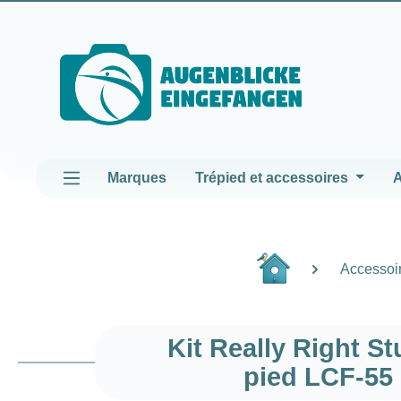
asser au contenu principal
Passer à la navigation principale
Marques
Trépied et accessoires
A
Accessoir
Kit Really Right St
pied LCF-55