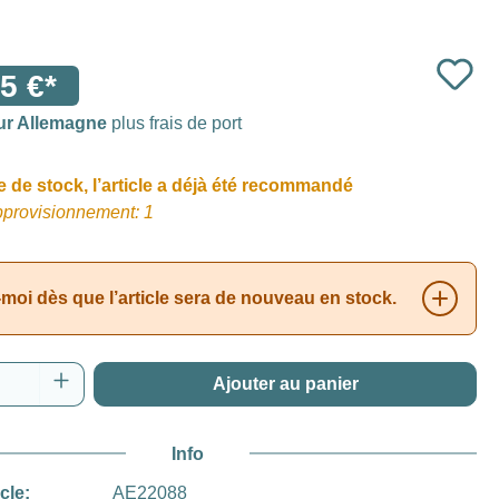
5 €*
ur Allemagne
plus frais de port
 de stock, l’article a déjà été recommandé
pprovisionnement: 1
moi dès que l’article sera de nouveau en stock.
 de produit : Entrez la quantité souhaitée o
Ajouter au panier
Info
icle:
AE22088