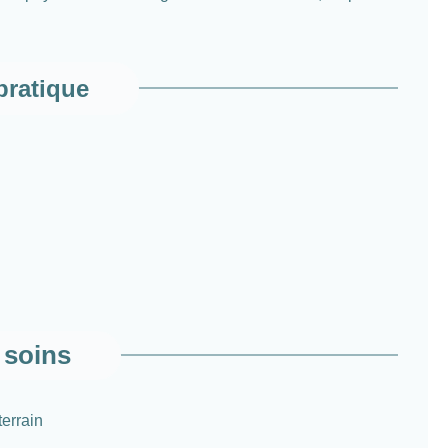
pratique
 soins
terrain