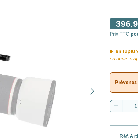
396,9
Prix TTC
po
en rupture
en cours d'a
Prévenez-
Quantité
Réf. Art