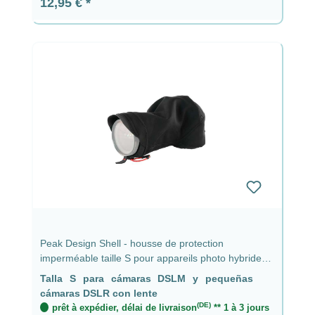
Prix régulier :
12,95 €
Peak Design Shell - housse de protection
imperméable taille S pour appareils photo hybrides
et petits reflex avec objectif jusqu'à 9 cm
Talla S para cámaras DSLM y pequeñas
cámaras DSLR con lente
(DE)
prêt à expédier, délai de livraison
** 1 à 3 jours