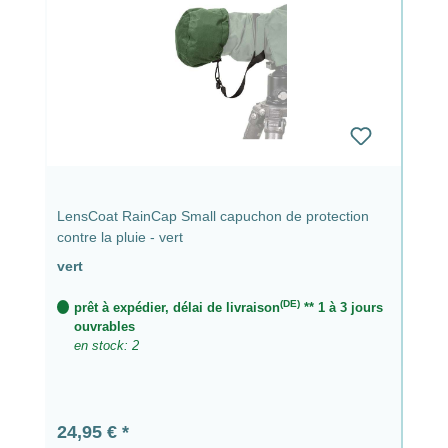
LensCoat RainCap Small capuchon de protection
contre la pluie - vert
vert
(DE)
prêt à expédier, délai de livraison
** 1 à 3 jours
ouvrables
en stock: 2
Prix régulier :
24,95 €