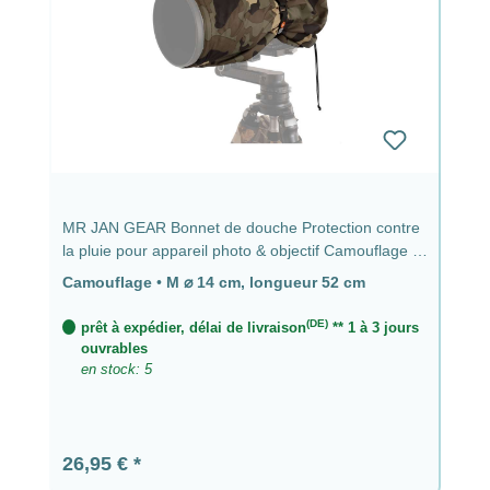
MR JAN GEAR Bonnet de douche Protection contre
la pluie pour appareil photo & objectif Camouflage -
⌀ 14 cm, longueur 52 cm
Camouflage
•
M ⌀ 14 cm, longueur 52 cm
(DE)
prêt à expédier, délai de livraison
** 1 à 3 jours
ouvrables
en stock: 5
Prix régulier :
26,95 €