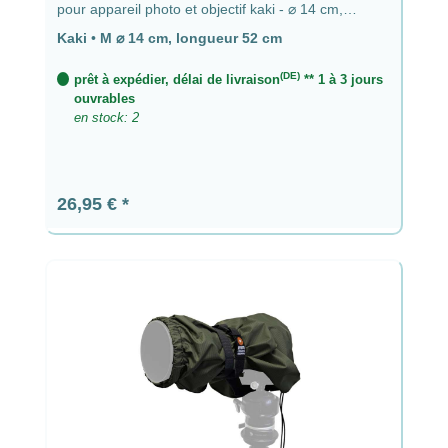
pour appareil photo et objectif kaki - ⌀ 14 cm,
longueur 52 cm
Kaki
•
M ⌀ 14 cm, longueur 52 cm
(DE)
prêt à expédier, délai de livraison
** 1 à 3 jours
ouvrables
en stock: 2
Prix régulier :
26,95 €