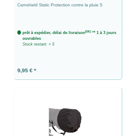
Camshield Static Protection contre la pluie S
(DE)
prêt à expédier, délai de livraison
** 1 à 3 jours
ouvrables
Stock restant: > 5
Prix régulier :
9,95 €