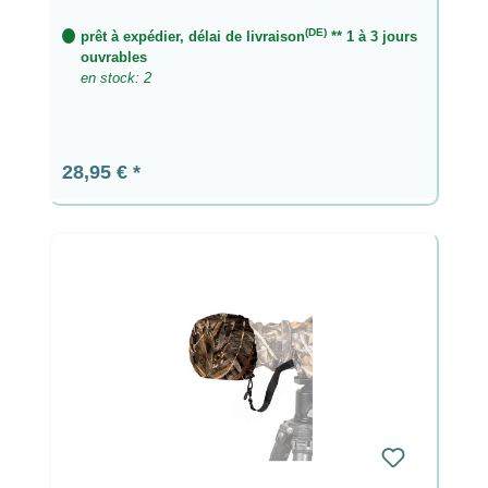
(DE)
prêt à expédier, délai de livraison
** 1 à 3 jours
ouvrables
en stock: 2
Prix régulier :
28,95 €