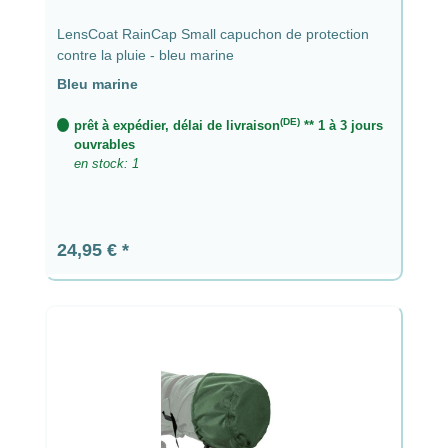
LensCoat RainCap Small capuchon de protection
contre la pluie - bleu marine
Bleu marine
(DE)
prêt à expédier, délai de livraison
** 1 à 3 jours
ouvrables
en stock: 1
Prix régulier :
24,95 €