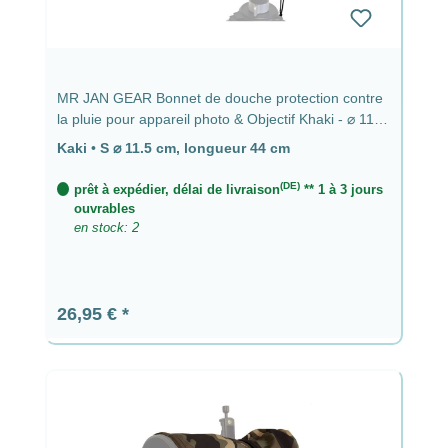
MR JAN GEAR Bonnet de douche protection contre
la pluie pour appareil photo & Objectif Khaki - ⌀ 11,5
cm, longueur 44 cm
Kaki
•
S ⌀ 11.5 cm, longueur 44 cm
(DE)
prêt à expédier, délai de livraison
** 1 à 3 jours
ouvrables
en stock: 2
Prix régulier :
26,95 €