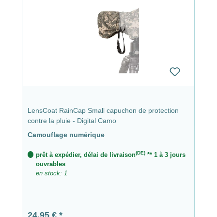
LensCoat RainCap Small capuchon de protection
contre la pluie - Digital Camo
Camouflage numérique
(DE)
prêt à expédier, délai de livraison
** 1 à 3 jours
ouvrables
en stock: 1
Prix régulier :
24,95 €