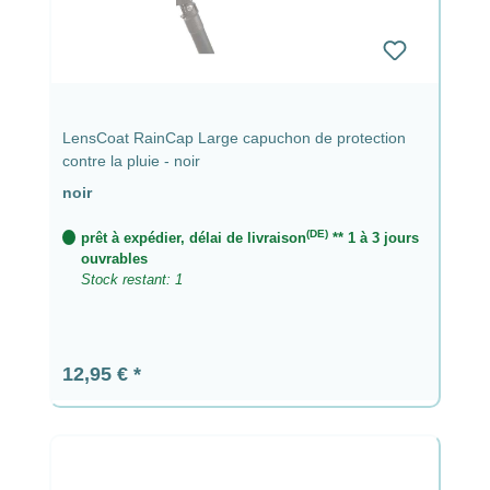
LensCoat RainCap Large capuchon de protection
contre la pluie - noir
noir
(DE)
prêt à expédier, délai de livraison
** 1 à 3 jours
ouvrables
Stock restant: 1
Prix régulier :
12,95 €