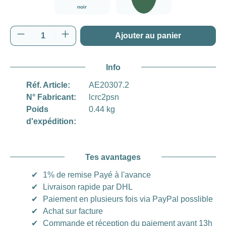
noir
vert
Quantité de produit : Entrez la quantité souh
Ajouter au panier
Info
Réf. Article:
AE20307.2
N° Fabricant:
lcrc2psn
Poids
0.44 kg
d'expédition:
Tes avantages
✔
1% de remise Payé à l'avance
✔
Livraison rapide par DHL
✔
Paiement en plusieurs fois via PayPal posslible
✔
Achat sur facture
✔
Commande et réception du paiement avant 13h