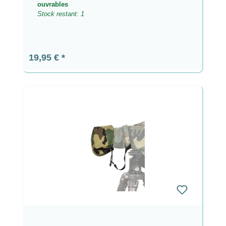
ouvrables
Stock restant: 1
Prix régulier :
19,95 €