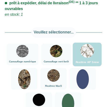
(DE)
prêt à expédier, délai de livraison
** 1 à 3 jours
ouvrables
en stock: 1
Veuillez sélectionner...
###Realtree A
###Camouflage numérique###LensCoat
###Camouflage vert forêt###LensCoat
Camouflage numérique
Camouflage vert forêt
Realtree AP Snow
###Realtree Edge###LensCoat
###Realtree Max5###LensCoat
Bleu marine
Realtree Max5
Realtree Edge
Bleu marine
noir
vert