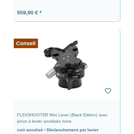
Prix régulier :
559,90 €
Conseil
FLEXSHOOTER Mini Lever (Black Edition) avec
pince à levier anodisée noire
noir anodisé
•
Déclenchement par levier