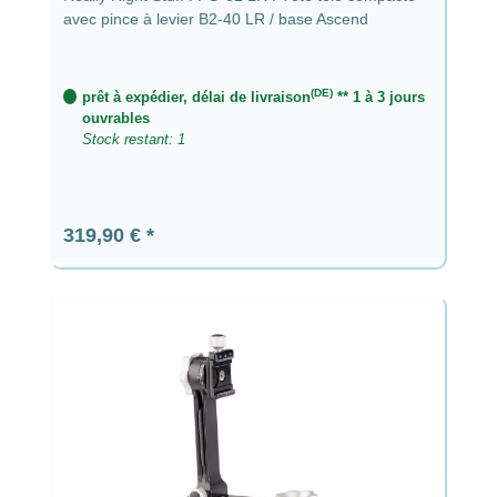
avec pince à levier B2-40 LR / base Ascend
(DE)
prêt à expédier, délai de livraison
** 1 à 3 jours
ouvrables
Stock restant: 1
Prix régulier :
319,90 €