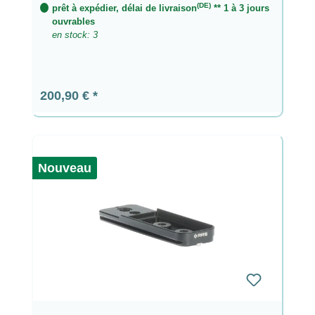
(DE)
prêt à expédier, délai de livraison
** 1 à 3 jours
ouvrables
en stock: 3
Prix régulier :
200,90 €
Nouveau