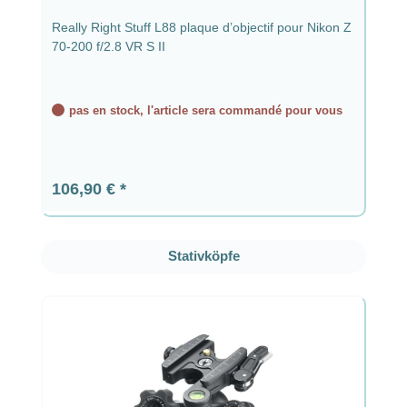
Really Right Stuff L88 plaque d’objectif pour Nikon Z
70-200 f/2.8 VR S II
pas en stock, l'article sera commandé pour vous
Prix régulier :
106,90 €
Ignorer la galerie de produits
Stativköpfe