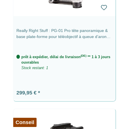
Really Right Stuff : PG-01 Pro tête panoramique &
base plate-forme pour téléobjectif à queue d’aronde
plate & pince à vis
(DE)
prêt à expédier, délai de livraison
** 1 à 3 jours
ouvrables
Stock restant: 1
Prix régulier :
299,95 €
Conseil