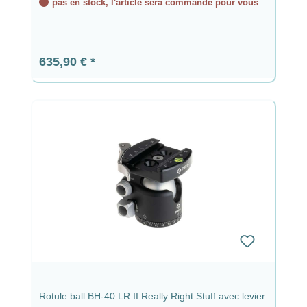
pas en stock, l'article sera commandé pour vous
Prix régulier :
635,90 €
Rotule ball BH-40 LR II Really Right Stuff avec levier