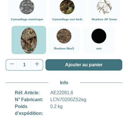
###Camouflage numérique###LensCoat
###Camouflage vert forêt###LensCoat
###Realtree AP
Camouflage numérique
Camouflage vert forêt
Realtree AP Snow
###Realtree Edge###LensCoat
###Realtree Max5###LensCoat
noir
Realtree Max5
noir
Realtree Edge
Quantité de produit : Entrez la quantité souh
Ajouter au panier
Info
Réf. Article:
AE22091.6
N° Fabricant:
LCN70200ZS2eg
Poids
0.2 kg
d'expédition: