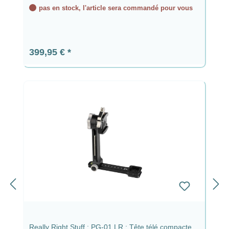
pas en stock, l'article sera commandé pour vous
Prix régulier :
399,95 €
Really Right Stuff : PG-01 LR : Tête télé compacte