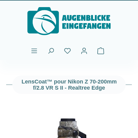
Passer au contenu principal
Le panier contient
LensCoat™ pour Nikon Z 70-200mm
f/2.8 VR S II - Realtree Edge