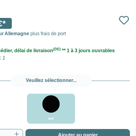
€*
ur Allemagne
plus frais de port
(DE)
édier, délai de livraison
** 1 à 3 jours ouvrables
: 1
Veuillez sélectionner...
noir
noir
 de produit : Entrez la quantité souhaitée o
Ajouter au panier