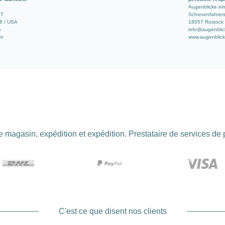
Augenblicke e
ST
Schonenfahrerst
8 / USA
18057 Rostock 
m
info@augenblic
om
www.augenblick
 magasin, expédition et expédition. Prestataire de services de
C'est ce que disent nos clients