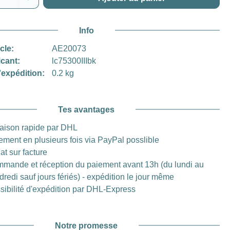
Info
icle:
AE20073
icant:
lc75300IIIbk
'expédition:
0.2 kg
Tes avantages
raison rapide par DHL
ement en plusieurs fois via PayPal posslible
at sur facture
mande et réception du paiement avant 13h (du lundi au
dredi sauf jours fériés) - expédition le jour même
sibilité d'expédition par DHL-Express
Notre promesse