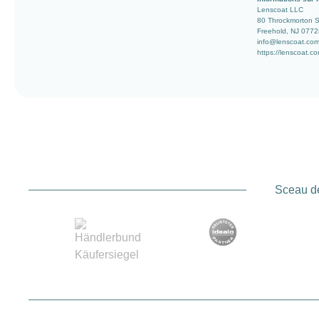
Lenscoat LLC
80 Throckmorton 
Freehold, NJ 0772
info@lenscoat.co
https://lenscoat.c
Sceau de