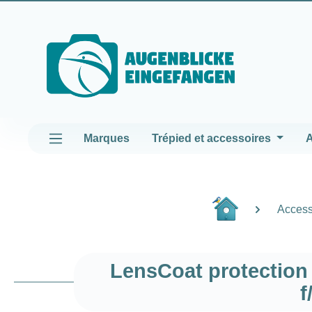
asser au contenu principal
Passer à la navigation principale
Marques
Trépied et accessoires
A
Access
LensCoat protection
f