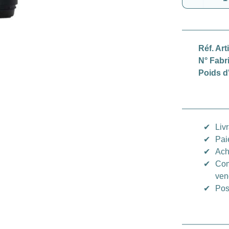
Réf. Art
N° Fabr
Poids d
✔
Liv
✔
Pai
✔
Ach
✔
Com
ven
✔
Pos