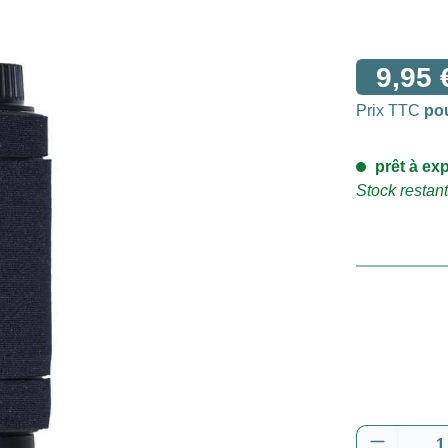
9,95 
Prix TTC
po
prêt à exp
Stock restant
Quantité