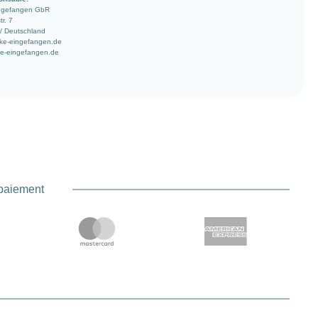
ingefangen GbR
r. 7
/ Deutschland
ke-eingefangen.de
e-eingefangen.de
 paiement