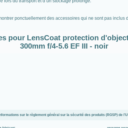
 lors du transport et d’un stockage prolongé.
 montrer ponctuellement des accessoires qui ne sont pas inclus d
s pour LensCoat protection d'object
300mm f/4-5.6 EF III - noir
nformations sur le règlement général sur la sécurité des produits (RGSP) de l'
e fabricant:
personne resp