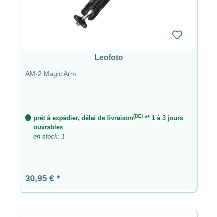
Leofoto
AM-2 Magic Arm
(DE)
prêt à expédier, délai de livraison
** 1 à 3 jours
ouvrables
en stock: 1
Prix régulier :
30,95 €