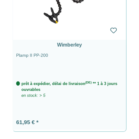
Wimberley
Plamp II PP-200
(DE)
prêt à expédier, délai de livraison
** 1 à 3 jours
ouvrables
en stock: > 5
Prix régulier :
61,95 €