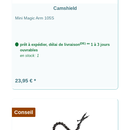
Camshield
Mini Magic Arm 105S
(DE)
prêt à expédier, délai de livraison
** 1 à 3 jours
ouvrables
en stock: 1
Prix régulier :
23,95 €
Conseil