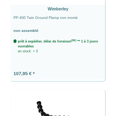
Wimberley
PP-400 Twin Ground Plamp non monté
non assemblé
(DE)
prêt à expédier, délai de livraison
** 1 à 3 jours
ouvrables
en stock: > 5
Prix régulier :
107,95 €