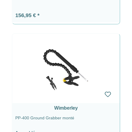
Prix régulier :
156,95 €
Wimberley
PP-400 Ground Grabber monté