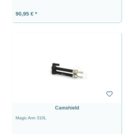
Prix régulier :
90,95 €
Camshield
Magic Arm 310L