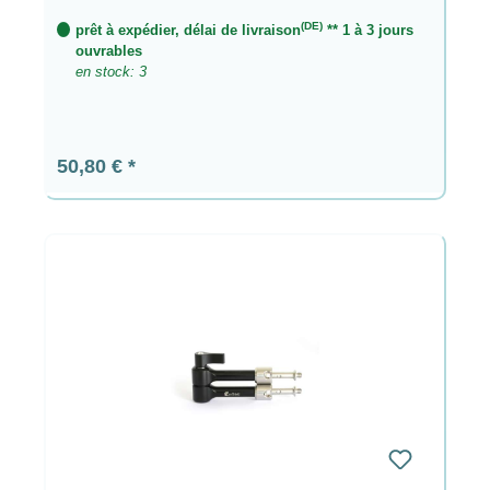
(DE)
prêt à expédier, délai de livraison
** 1 à 3 jours
ouvrables
en stock: 3
Prix régulier :
50,80 €