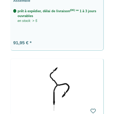
Assemblé
(DE)
prêt à expédier, délai de livraison
** 1 à 3 jours
ouvrables
en stock: > 5
Prix régulier :
91,95 €