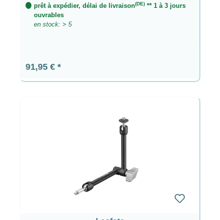
(DE)
prêt à expédier, délai de livraison
** 1 à 3 jours
ouvrables
en stock: > 5
Prix régulier :
91,95 €