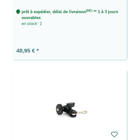
(DE)
prêt à expédier, délai de livraison
** 1 à 3 jours
ouvrables
en stock: 1
Prix régulier :
48,95 €