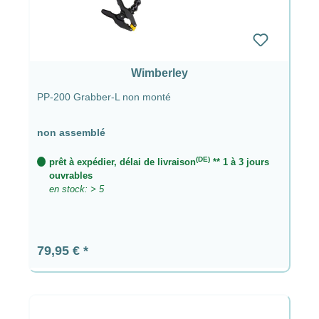
Wimberley
PP-200 Grabber-L non monté
non assemblé
(DE)
prêt à expédier, délai de livraison
** 1 à 3 jours
ouvrables
en stock: > 5
Prix régulier :
79,95 €