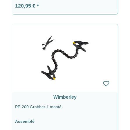
Prix régulier :
120,95 €
Wimberley
PP-200 Grabber-L monté
Assemblé