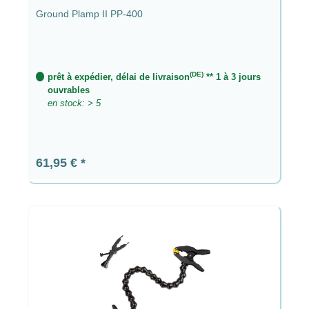
Ground Plamp II PP-400
(DE)
prêt à expédier, délai de livraison
** 1 à 3 jours
ouvrables
en stock: > 5
Prix régulier :
61,95 €