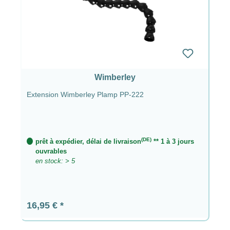
Wimberley
Extension Wimberley Plamp PP-222
(DE)
prêt à expédier, délai de livraison
** 1 à 3 jours
ouvrables
en stock: > 5
Prix régulier :
16,95 €