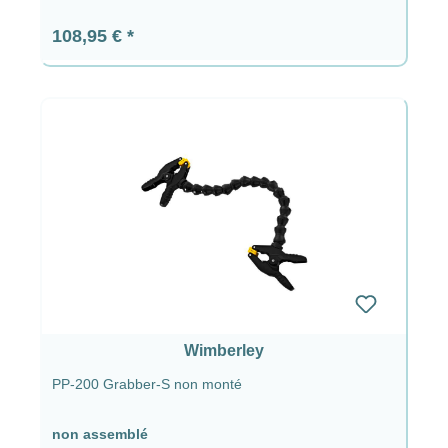
Prix régulier :
108,95 €
Wimberley
PP-200 Grabber-S non monté
non assemblé