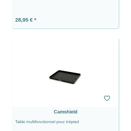
Prix régulier :
28,95 €
Camshield
Table multifonctionnel pour trépied