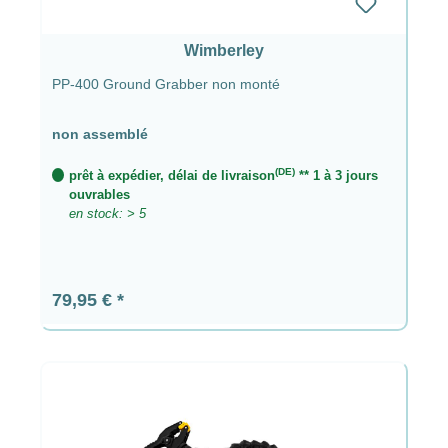
Wimberley
PP-400 Ground Grabber non monté
non assemblé
(DE)
prêt à expédier, délai de livraison
** 1 à 3 jours
ouvrables
en stock: > 5
Prix régulier :
79,95 €