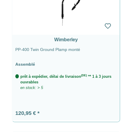
Wimberley
PP-400 Twin Ground Plamp monté
Assemblé
(DE)
prêt à expédier, délai de livraison
** 1 à 3 jours
ouvrables
en stock: > 5
Prix régulier :
120,95 €