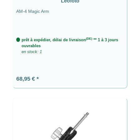
Leofoto
AM-4 Magic Arm
(DE)
prêt à expédier, délai de livraison
** 1 à 3 jours
ouvrables
en stock: 1
Prix régulier :
68,95 €