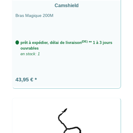
Camshield
Bras Magique 200M
(DE)
prêt à expédier, délai de livraison
** 1 à 3 jours
ouvrables
en stock: 1
Prix régulier :
43,95 €