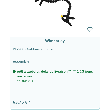
Wimberley
PP-200 Grabber-S monté
Assemblé
(DE)
prêt à expédier, délai de livraison
** 1 à 3 jours
ouvrables
en stock: 3
Prix régulier :
63,75 €