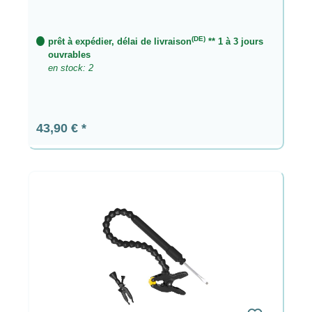
(DE)
prêt à expédier, délai de livraison
** 1 à 3 jours
ouvrables
en stock: 2
Prix régulier :
43,90 €