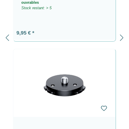
ouvrables
Stock restant: > 5
Prix régulier :
9,95 €