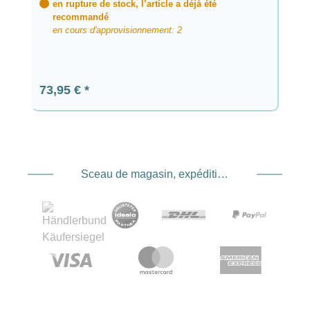
en rupture de stock, l’article a déjà été
recommandé
en cours d'approvisionnement: 2
Prix régulier :
73,95 €
Sceau de magasin, expédition et expédition. Prestataire de services de paiement