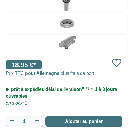
18,95 €*
Prix TTC
pour Allemagne
plus frais de port
(DE)
prêt à expédier, délai de livraison
** 1 à 3 jours
ouvrables
en stock: 3
Quantité de produit : Entrez la quantité souh
Ajouter au panier