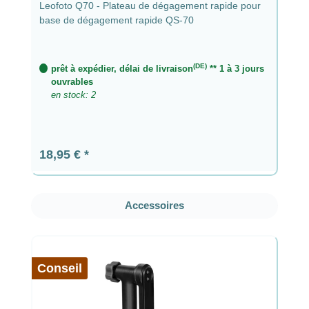
Leofoto Q70 - Plateau de dégagement rapide pour
base de dégagement rapide QS-70
(DE)
prêt à expédier, délai de livraison
** 1 à 3 jours
ouvrables
en stock: 2
Prix régulier :
18,95 €
Ignorer la galerie de produits
Accessoires
Conseil