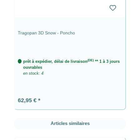
Tragopan 3D Snow - Poncho
(DE)
prêt à expédier, délai de livraison
** 1 à 3 jours
ouvrables
en stock: 4
Prix régulier :
62,95 €
Ignorer la galerie de produits
Articles similaires