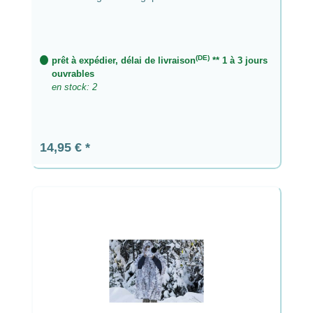
(DE)
prêt à expédier, délai de livraison
** 1 à 3 jours
ouvrables
en stock: 2
Prix régulier :
14,95 €