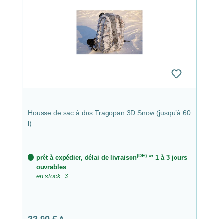
Housse de sac à dos Tragopan 3D Snow (jusqu’à 60
l)
(DE)
prêt à expédier, délai de livraison
** 1 à 3 jours
ouvrables
en stock: 3
Prix régulier :
22,90 €