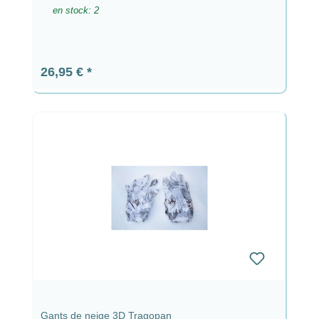
en stock: 2
Prix régulier :
26,95 €
Gants de neige 3D Tragopan