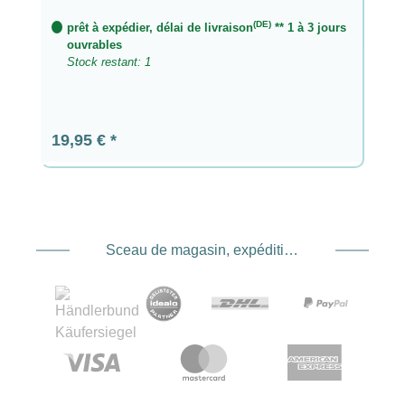
(DE)
prêt à expédier, délai de livraison
** 1 à 3 jours
ouvrables
Stock restant: 1
Prix régulier :
19,95 €
Sceau de magasin, expédition et expédition. Prestataire de services de paiement