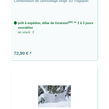
Combinaison de camouflage neige 3D Tragopan
(DE)
prêt à expédier, délai de livraison
** 1 à 3 jours
ouvrables
en stock: 3
Prix régulier :
72,90 €