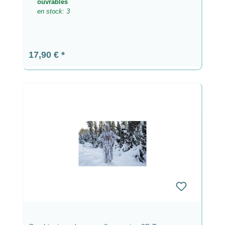
ouvrables
en stock: 3
Prix régulier :
17,90 €