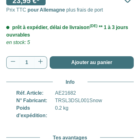
23,95 €*
Prix TTC
pour Allemagne
plus frais de port
(DE)
prêt à expédier, délai de livraison
** 1 à 3 jours
ouvrables
en stock: 5
Quantité de produit : Entrez la quantité souh
Ajouter au panier
Info
Réf. Article:
AE21682
N° Fabricant:
TRSL3DSL001Snow
Poids
0.2 kg
d'expédition:
Tes avantages