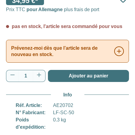
34,95 €*
Prix TTC
pour Allemagne
plus frais de port
pas en stock, l'article sera commandé pour vous
Prévenez-moi dès que l’article sera de
nouveau en stock.
Quantité de produit : Entrez la quantité souh
Ajouter au panier
Info
Réf. Article:
AE20702
N° Fabricant:
LF-SC-50
Poids
0.3 kg
d'expédition: