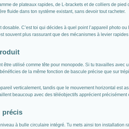
gamme de plateaux rapides, de L-brackets et de colliers de pied d
re fluide dans ton système existant, sans devoir tout racheter.
nt dosable. C’est toi qui décides à quel point l’appareil photo ou
e est souvent plus rassurant que des mécanismes à levier rapide
roduit
 être utilisé comme tête pour monopode. Si tu travailles avec
 bénéficies de la même fonction de bascule précise que sur trép
’appareil verticalement, tandis que le mouvement horizontal est a
vaillent beaucoup avec des téléobjectifs apprécient précisément c
 précis
eau à bulle circulaire intégré. Tu mets ainsi ton installation ra