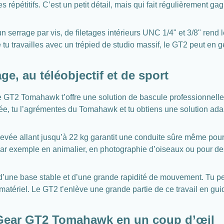
 répétitifs. C’est un petit détail, mais qui fait régulièrement g
n serrage par vis, de filetages intérieurs UNC 1/4" et 3/8" rend
travailles avec un trépied de studio massif, le GT2 peut en géné
e, au téléobjectif et de sport
T2 Tomahawk t’offre une solution de bascule professionnelle s
rée, tu l’agrémentes du Tomahawk et tu obtiens une solution ad
levée allant jusqu’à 22 kg garantit une conduite sûre même pour 
par exemple en animalier, en photographie d’oiseaux ou pour des
n d’une base stable et d’une grande rapidité de mouvement. Tu
 matériel. Le GT2 t’enlève une grande partie de ce travail en g
Gear GT2 Tomahawk en un coup d’œil