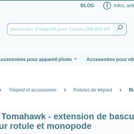
ℹ
BLOG
Infos, aid
ccessoires pour appareil photo
Accessoires pour obj
R
Trépied et accessoires
Rotules de trépied
Tomahawk - extension de bascu
our rotule et monopode