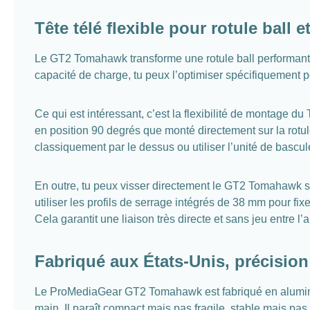
Tête télé flexible pour rotule ball
Le GT2 Tomahawk transforme une rotule ball performante 
capacité de charge, tu peux l’optimiser spécifiquement p
Ce qui est intéressant, c’est la flexibilité de montage d
en position 90 degrés que monté directement sur la rotule 
classiquement par le dessus ou utiliser l’unité de bascul
En outre, tu peux visser directement le GT2 Tomahawk sur 
utiliser les profils de serrage intégrés de 38 mm pour
Cela garantit une liaison très directe et sans jeu entre l’ap
Fabriqué aux États-Unis, précisio
Le ProMediaGear GT2 Tomahawk est fabriqué en alumini
main. Il paraît compact mais pas fragile, stable mais pa