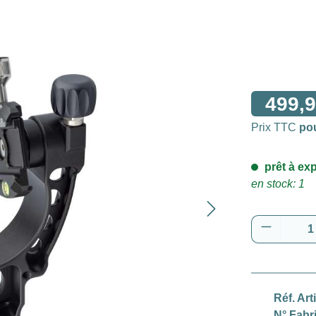
499,9
Prix TTC
po
prêt à exp
en stock: 1
Quantité
Réf. Art
N° Fabr