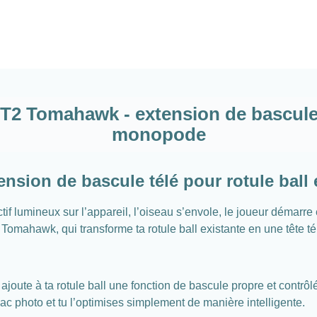
2 Tomahawk - extension de bascule t
monopode
sion de bascule télé pour rotule ball
if lumineux sur l’appareil, l’oiseau s’envole, le joueur démarre en
omahawk, qui transforme ta rotule ball existante en une tête tél
ute à ta rotule ball une fonction de bascule propre et contrôl
sac photo et tu l’optimises simplement de manière intelligente.