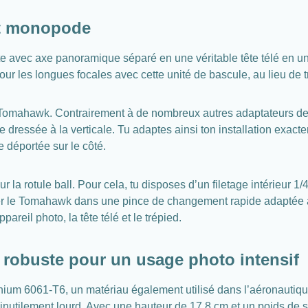
 et monopode
avec axe panoramique séparé en une véritable tête télé en un ri
our les longues focales avec cette unité de bascule, au lieu de t
u Tomahawk. Contrairement à de nombreux autres adaptateurs de tê
dressée à la verticale. Tu adaptes ainsi ton installation exactem
e déportée sur le côté.
la rotule ball. Pour cela, tu disposes d’un filetage intérieur 1
 fixer le Tomahawk dans une pince de changement rapide adapté
pareil photo, la tête télé et le trépied.
n robuste pour un usage photo intensif
um 6061-T6, un matériau également utilisé dans l’aéronautiqu
s inutilement lourd. Avec une hauteur de 17,8 cm et un poids de 