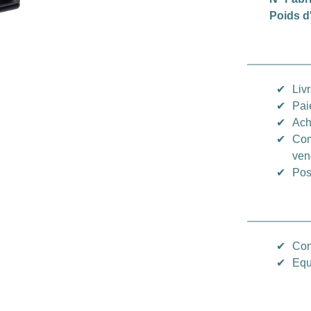
Poids d
✔
Liv
✔
Pai
✔
Ach
✔
Com
ven
✔
Pos
✔
Con
✔
Equ