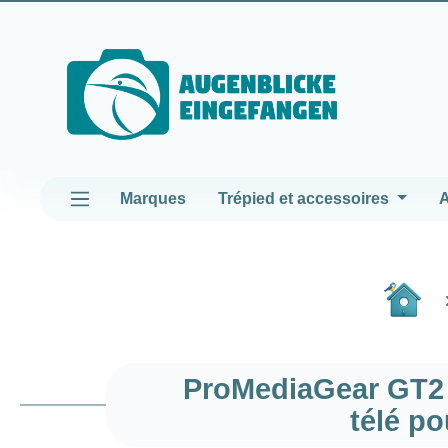
asser au contenu principal
Passer à la navigation principale
Marques
Trépied et accessoires
A
ProMediaGear GT2 
télé p