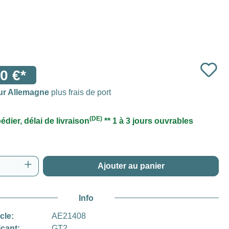
0 €*
ur Allemagne
plus frais de port
(DE)
édier, délai de livraison
** 1 à 3 jours ouvrables
 de produit : Entrez la quantité souhaitée o
Ajouter au panier
Info
icle:
AE21408
icant:
GT2