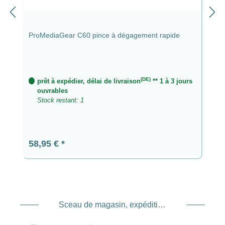
ProMediaGear C60 pince à dégagement rapide
(DE)
prêt à expédier, délai de livraison
** 1 à 3 jours
ouvrables
Stock restant: 1
Prix régulier :
58,95 €
Sceau de magasin, expédition et expédition. Prestataire de services de paiement