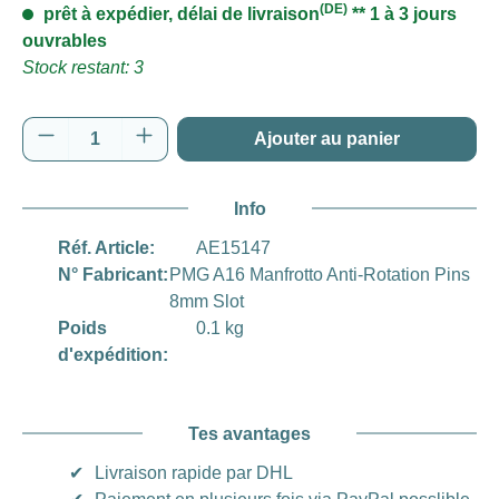
(DE)
prêt à expédier, délai de livraison
** 1 à 3 jours
ouvrables
Stock restant: 3
Quantité de produit : Entrez la quantité souh
Ajouter au panier
Info
Réf. Article:
AE15147
N° Fabricant:
PMG A16 Manfrotto Anti-Rotation Pins
8mm Slot
Poids
0.1 kg
d'expédition:
Tes avantages
✔
Livraison rapide par DHL