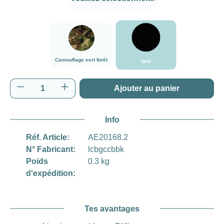
noir
###Camouflage vert forêt###LensCoat
Camouflage vert forêt
noir
Quantité de produit : Entrez la quantité souh
Ajouter au panier
Info
Réf. Article:
AE20168.2
N° Fabricant:
lcbgccbbk
Poids
0.3 kg
d'expédition:
Tes avantages