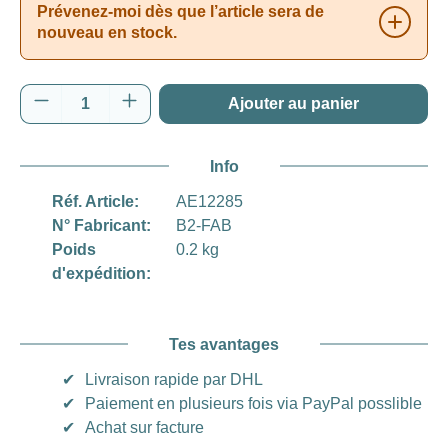
Prévenez-moi dès que l’article sera de
nouveau en stock.
Quantité de produit : Entrez la quantité souh
Ajouter au panier
Info
Réf. Article:
AE12285
N° Fabricant:
B2-FAB
Poids
0.2 kg
d'expédition:
Tes avantages
✔
Livraison rapide par DHL
✔
Paiement en plusieurs fois via PayPal posslible
✔
Achat sur facture