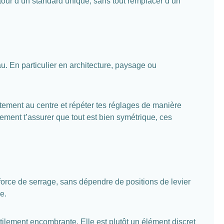
utour d’un standard unique, sans tout remplacer d’un
au. En particulier en architecture, paysage ou
ctement au centre et répéter tes réglages de manière
ement t’assurer que tout est bien symétrique, ces
 force de serrage, sans dépendre de positions de levier
e.
tilement encombrante. Elle est plutôt un élément discret