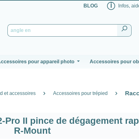
ℹ
BLOG
Infos, aid
ccessoires pour appareil photo
Accessoires pour obj
Racc
d et accessoires
Accessoires pour trépied
2-Pro II pince de dégagement rap
R-Mount