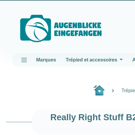
asser au contenu principal
Passer à la navigation principale
Marques
Trépied et accessoires
A
Trépie
Really Right Stuff B