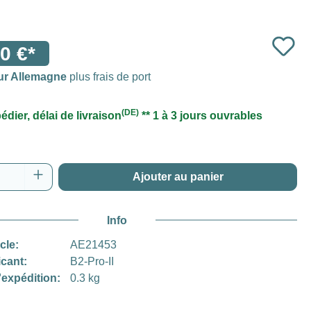
0 €*
ur Allemagne
plus frais de port
(DE)
édier, délai de livraison
** 1 à 3 jours ouvrables
 de produit : Entrez la quantité souhaitée o
Ajouter au panier
Info
icle:
AE21453
icant:
B2-Pro-II
'expédition:
0.3 kg