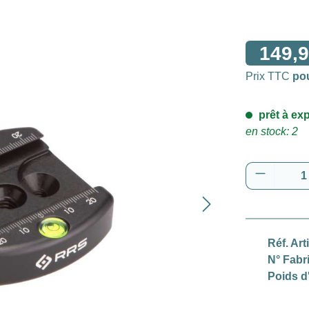
149,9
Prix TTC
po
prêt à exp
en stock: 2
Quantité
Réf. Art
N° Fabr
Poids d