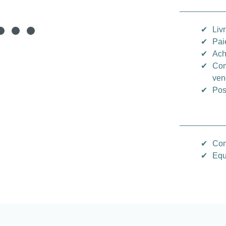
✔
Liv
✔
Pai
✔
Ach
✔
Com
ven
✔
Pos
✔
Con
✔
Equ