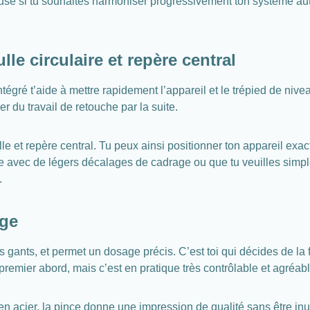
cieuse si tu souhaites harmoniser progressivement ton système a
le circulaire et repère central
tégré t’aide à mettre rapidement l’appareil et le trépied de nive
er du travail de retouche par la suite.
le et repère central. Tu peux ainsi positionner ton appareil exa
ue avec de légers décalages de cadrage ou que tu veuilles simpl
.
age
 gants, et permet un dosage précis. C’est toi qui décides de la
premier abord, mais c’est en pratique très contrôlable et agréabl
n acier, la pince donne une impression de qualité sans être inu