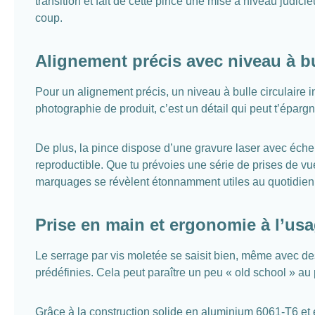
transition et fait de cette pince une mise à niveau judi
coup.
Alignement précis avec niveau à bul
Pour un alignement précis, un niveau à bulle circulaire in
photographie de produit, c’est un détail qui peut t’épargn
De plus, la pince dispose d’une gravure laser avec échel
reproductible. Que tu prévoies une série de prises de v
marquages se révèlent étonnamment utiles au quotidien
Prise en main et ergonomie à l’us
Le serrage par vis moletée se saisit bien, même avec des
prédéfinies. Cela peut paraître un peu « old school » au 
Grâce à la construction solide en aluminium 6061-T6 et e