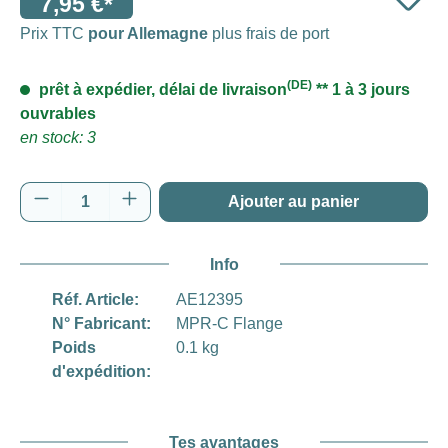
7,95 €*
Prix TTC
pour Allemagne
plus frais de port
(DE)
prêt à expédier, délai de livraison
** 1 à 3 jours
ouvrables
en stock: 3
Quantité de produit : Entrez la quantité souh
Ajouter au panier
Info
Réf. Article:
AE12395
N° Fabricant:
MPR-C Flange
Poids
0.1 kg
d'expédition:
Tes avantages