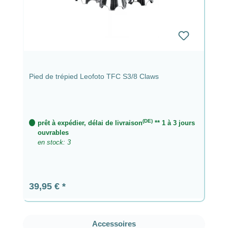
Pied de trépied Leofoto TFC S3/8 Claws
(DE)
prêt à expédier, délai de livraison
** 1 à 3 jours
ouvrables
en stock: 3
Prix régulier :
39,95 €
Ignorer la galerie de produits
Accessoires