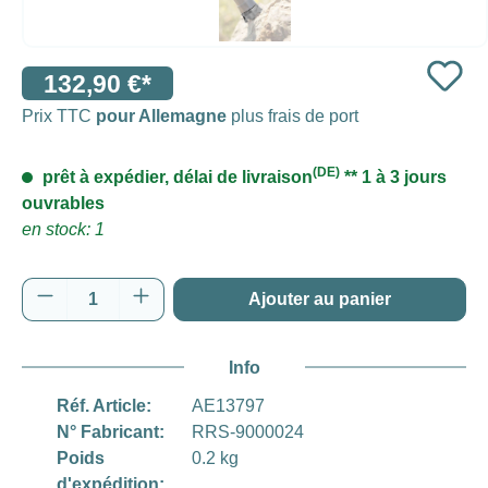
132,90 €*
Prix TTC
pour Allemagne
plus frais de port
(DE)
prêt à expédier, délai de livraison
** 1 à 3 jours
ouvrables
en stock: 1
Quantité de produit : Entrez la quantité souh
Ajouter au panier
Info
Réf. Article:
AE13797
N° Fabricant:
RRS-9000024
Poids
0.2 kg
d'expédition: