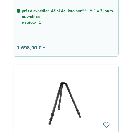
(DE)
prêt à expédier, délai de livraison
** 1 à 3 jours
ouvrables
en stock: 1
Prix régulier :
1 698,90 €