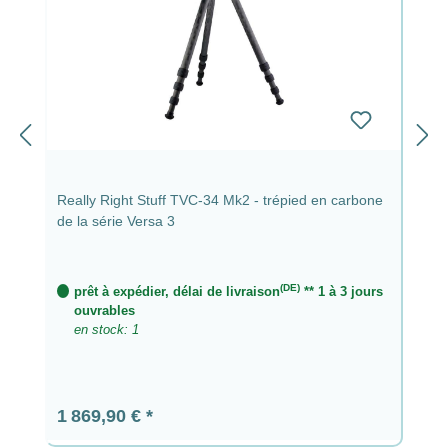
Really Right Stuff TVC-34 Mk2 - trépied en carbone
de la série Versa 3
(DE)
prêt à expédier, délai de livraison
** 1 à 3 jours
ouvrables
en stock: 1
Prix régulier :
1 869,90 €