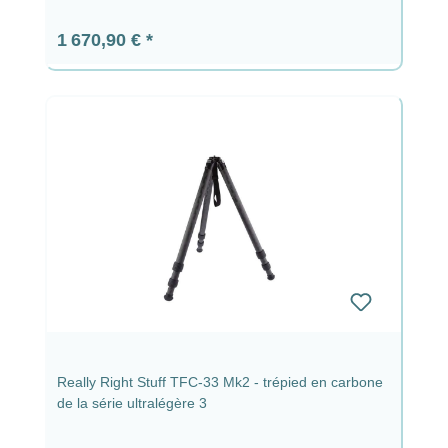
Prix régulier :
1 670,90 €
Really Right Stuff TFC-33 Mk2 - trépied en carbone
de la série ultralégère 3