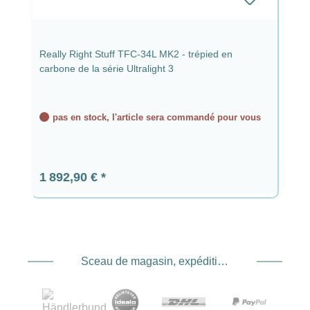
Really Right Stuff TFC-34L MK2 - trépied en
carbone de la série Ultralight 3
pas en stock, l'article sera commandé pour vous
Prix régulier :
1 892,90 €
Sceau de magasin, expédition et expédition. Prestataire de services de paiement