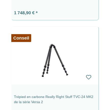
Prix régulier :
1 748,90 €
Conseil
Trépied en carbone Really Right Stuff TVC-24 MK2
de la série Versa 2