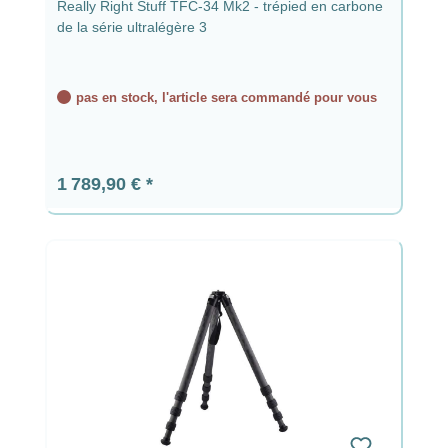
Really Right Stuff TFC-34 Mk2 - trépied en carbone
de la série ultralégère 3
pas en stock, l'article sera commandé pour vous
Prix régulier :
1 789,90 €