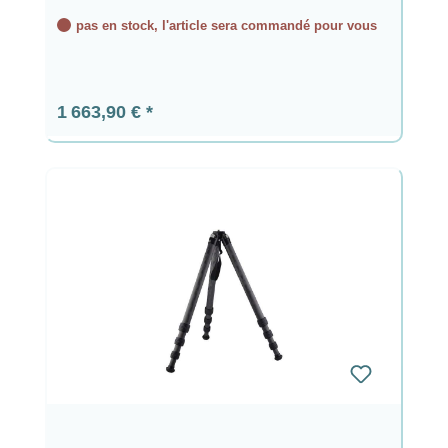
pas en stock, l'article sera commandé pour vous
Prix régulier :
1 663,90 €