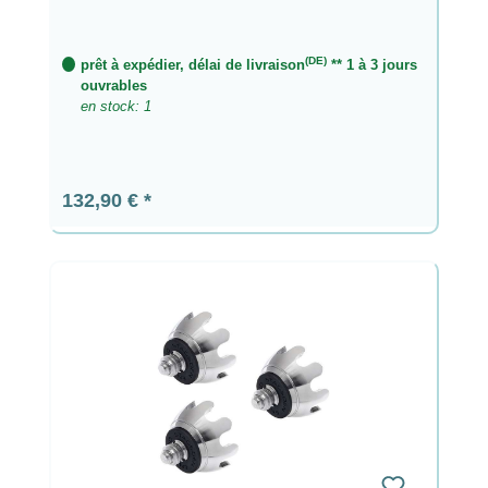
(DE)
prêt à expédier, délai de livraison
** 1 à 3 jours
ouvrables
en stock: 1
Prix régulier :
132,90 €