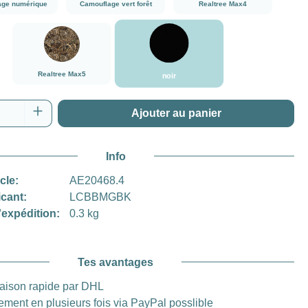
age numérique
Camouflage vert forêt
Realtree Max4
noir
###Realtree Max5###LensCoat
Realtree Max5
noir
 de produit : Entrez la quantité souhaitée o
Ajouter au panier
Info
icle:
AE20468.4
icant:
LCBBMGBK
'expédition:
0.3 kg
Tes avantages
raison rapide par DHL
ement en plusieurs fois via PayPal posslible