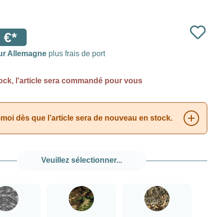
 €*
ur Allemagne
plus frais de port
ock, l'article sera commandé pour vous
moi dès que l’article sera de nouveau en stock.
Veuillez sélectionner...
###Camouflage numérique###LensCoat
###Camouflage vert forêt###LensCoat
###Realtree Max4###Len