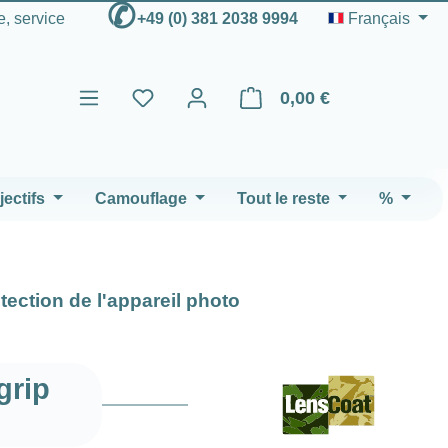
✆
e, service
+49 (0) 381 2038 9994
Français
0,00 €
Le panier contient 0 articles
ectifs
Camouflage
Tout le reste
%
tection de l'appareil photo
grip