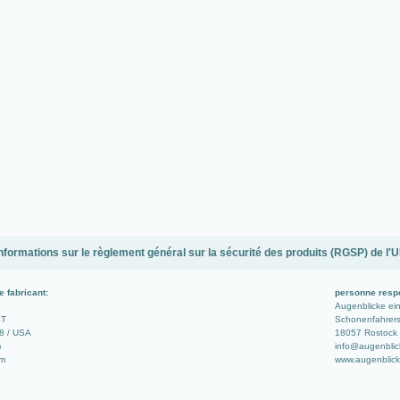
nformations sur le règlement général sur la sécurité des produits (RGSP) de l'
e fabricant:
personne resp
Augenblicke e
ST
Schonenfahrerst
8 / USA
18057 Rostock 
m
info@augenblic
om
www.augenblick