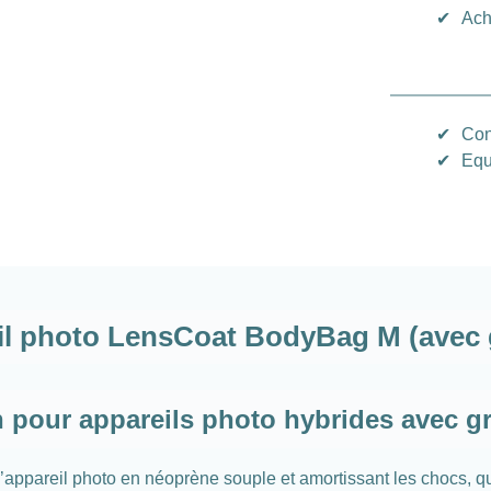
✔
Ach
✔
Con
✔
Equ
l photo LensCoat BodyBag M (avec gr
 pour appareils photo hybrides avec gr
pareil photo en néoprène souple et amortissant les chocs, qui p