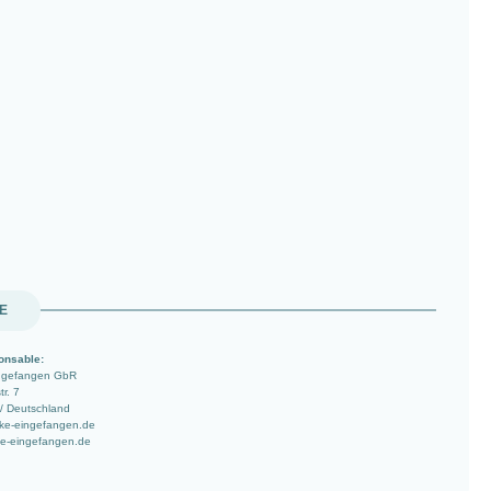
UE
onsable:
ingefangen GbR
r. 7
/ Deutschland
ke-eingefangen.de
e-eingefangen.de