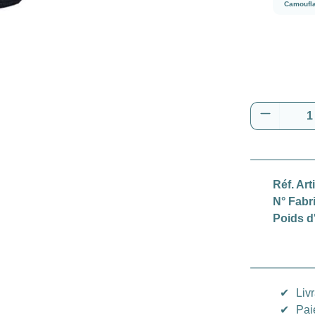
Camoufl
Quantité
Réf. Art
N° Fabr
Poids d
✔
Liv
✔
Pai