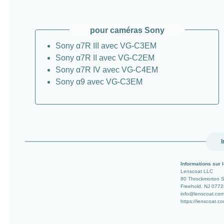
pour caméras Sony
Sony α7R III avec VG-C3EM
Sony α7R II avec VG-C2EM
Sony α7R IV avec VG-C4EM
Sony α9 avec VG-C3EM
I
Informations sur l
Lenscoat LLC
80 Throckmorton 
Freehold, NJ 0772
info@lenscoat.co
https://lenscoat.c