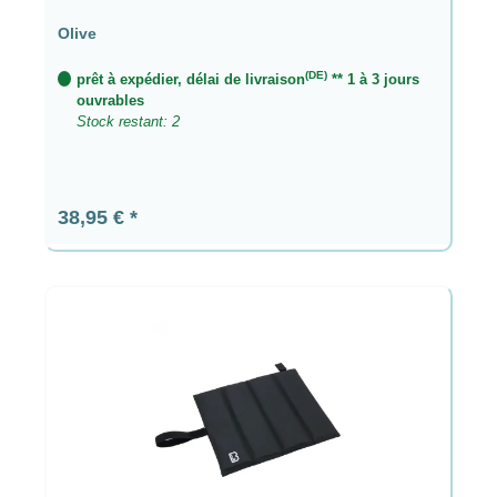
Olive
(DE)
prêt à expédier, délai de livraison
** 1 à 3 jours
ouvrables
Stock restant: 2
Prix régulier :
38,95 €