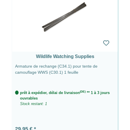
Wildlife Watching Supplies
Armature de rechange (C34.1) pour tente de
camouflage WWS (C30.1) 1 feuille
(DE)
prêt à expédier, délai de livraison
** 1 à 3 jours
ouvrables
Stock restant: 1
Prix régulier :
29,95 €