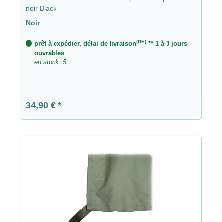
noir Black
Noir
(DE)
prêt à expédier, délai de livraison
** 1 à 3 jours
ouvrables
en stock: 5
Prix régulier :
34,90 €