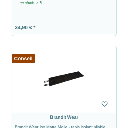
en stock: > 5
Prix régulier :
34,90 €
Conseil
Brandit Wear
Brandit Wear Iso Matte Molle - tapis isolant pliable