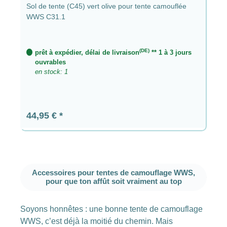
Sol de tente (C45) vert olive pour tente camouflée
WWS C31.1
(DE)
prêt à expédier, délai de livraison
** 1 à 3 jours
ouvrables
en stock: 1
Prix régulier :
44,95 €
Accessoires pour tentes de camouflage WWS,
pour que ton affût soit vraiment au top
Soyons honnêtes : une bonne tente de camouflage
WWS, c’est déjà la moitié du chemin. Mais