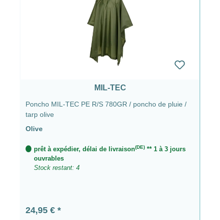
MIL-TEC
Poncho MIL-TEC PE R/S 780GR / poncho de pluie /
tarp olive
Olive
(DE)
prêt à expédier, délai de livraison
** 1 à 3 jours
ouvrables
Stock restant: 4
Prix régulier :
24,95 €