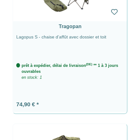
Tragopan
Lagopus S - chaise d’affût avec dossier et toit
(DE)
prêt à expédier, délai de livraison
** 1 à 3 jours
ouvrables
en stock: 1
Prix régulier :
74,90 €