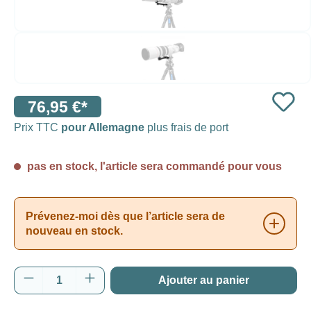
76,95 €*
Prix TTC
pour Allemagne
plus frais de port
pas en stock, l'article sera commandé pour vous
Prévenez-moi dès que l’article sera de
nouveau en stock.
Quantité de produit : Entrez la quantité souh
Ajouter au panier