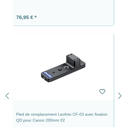
Prix régulier :
76,95 €
Pied de remplacement Leofoto CF-03 avec fixation
QD pour Canon 200mm f/2