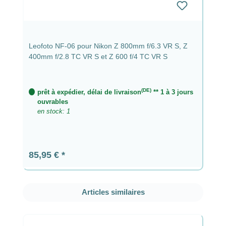
Leofoto NF-06 pour Nikon Z 800mm f/6.3 VR S, Z
400mm f/2.8 TC VR S et Z 600 f/4 TC VR S
(DE)
prêt à expédier, délai de livraison
** 1 à 3 jours
ouvrables
en stock: 1
Prix régulier :
85,95 €
Ignorer la galerie de produits
Articles similaires