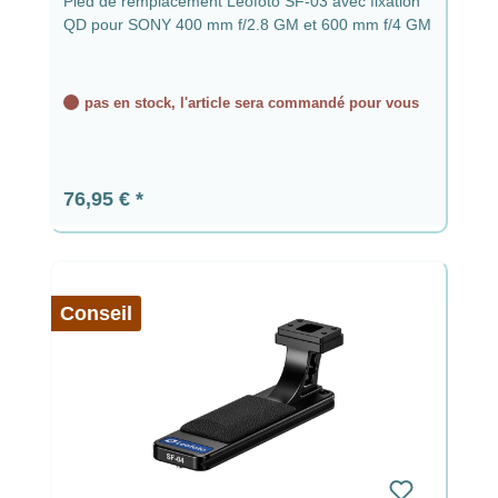
Pied de remplacement Leofoto SF-03 avec fixation
QD pour SONY 400 mm f/2.8 GM et 600 mm f/4 GM
pas en stock, l'article sera commandé pour vous
Prix régulier :
76,95 €
Conseil