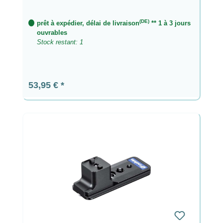
(DE)
prêt à expédier, délai de livraison
** 1 à 3 jours
ouvrables
Stock restant: 1
Prix régulier :
53,95 €