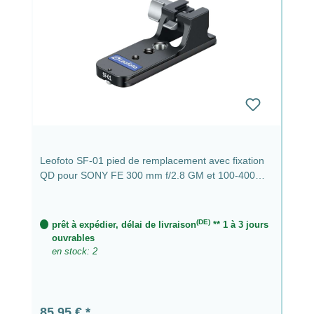
Leofoto SF-01 pied de remplacement avec fixation
QD pour SONY FE 300 mm f/2.8 GM et 100-400
mm f/4.5-5.6 GM OSS et
(DE)
prêt à expédier, délai de livraison
** 1 à 3 jours
ouvrables
en stock: 2
Prix régulier :
85,95 €