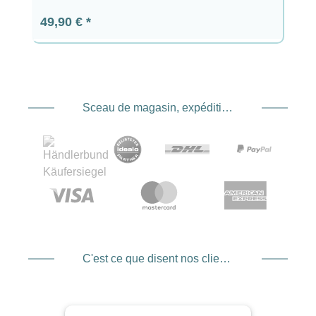
Prix régulier :
49,90 €
Sceau de magasin, expédition et expédition. Prestataire de services de paiement
C'est ce que disent nos clients