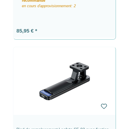
recommandé
en cours d'approvisionnement: 2
Prix régulier :
85,95 €