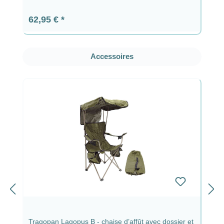
Prix régulier :
62,95 €
Ignorer la galerie de produits
Accessoires
Tragopan Lagopus B - chaise d’affût avec dossier et