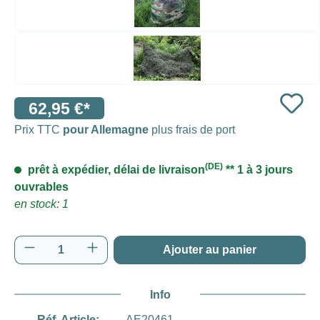
62,95 €*
Prix TTC
pour Allemagne
plus frais de port
(DE)
prêt à expédier, délai de livraison
** 1 à 3 jours
ouvrables
en stock: 1
Quantité de produit : Entrez la quantité souh
Ajouter au panier
Info
Réf. Article:
AE20461