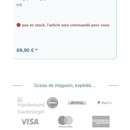
toit
pas en stock, l'article sera commandé pour vous
Prix régulier :
69,90 €
Sceau de magasin, expédition et expédition. Prestataire de services de paiement