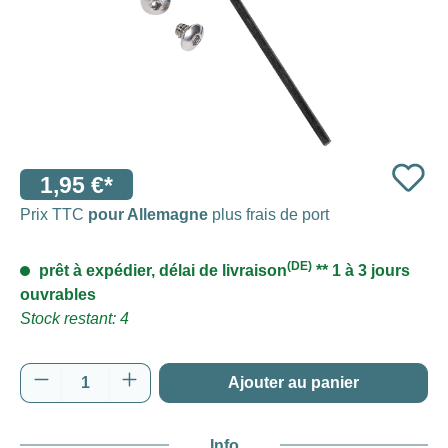
1,95 €*
Prix TTC
pour Allemagne
plus frais de port
(DE)
prêt à expédier, délai de livraison
** 1 à 3 jours
ouvrables
Stock restant: 4
Quantité de produit : Entrez la quantité souh
Ajouter au panier
Info